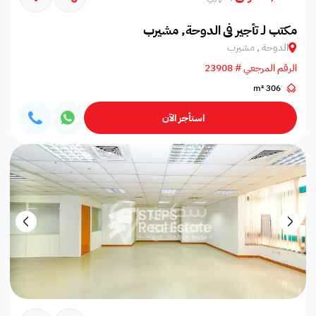
مكتب لـ تأجير في الدوحة, مشيرب
الدوحة , مشيرب
الرقم المرجعي # 23908
306 m²
استأجر الآن