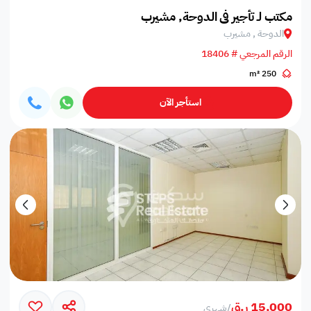
مكتب لـ تأجير في الدوحة, مشيرب
الدوحة , مشيرب
الرقم المرجعي # 18406
250 m²
استأجر الآن
15,000 ر.ق
/
شهري