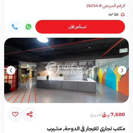
الرقم المرجعي # 28254
10 m²
استأجر الآن
7,500 ر.ق
/
شهري
مكتب تجاري للايجار في الدوحة, مشيرب