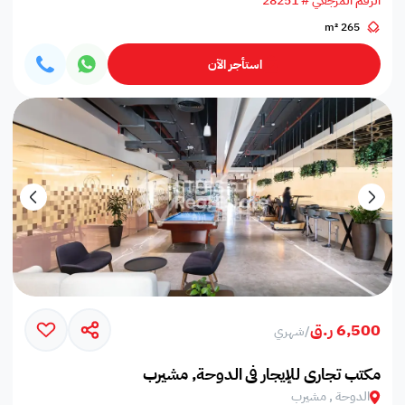
الرقم المرجعي # 28251
265 m²
استأجر الآن
6,500 ر.ق
/
شهري
مكتب تجاري للإيجار في الدوحة, مشيرب
الدوحة , مشيرب