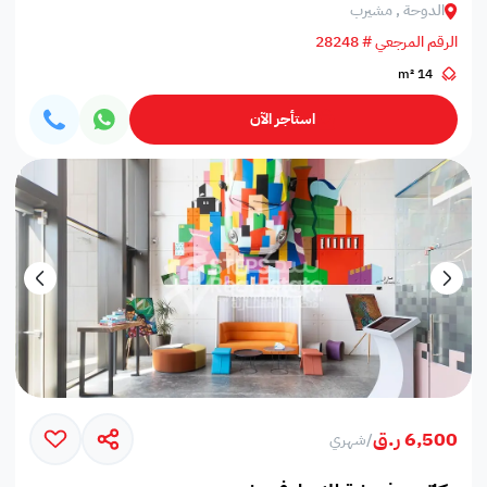
الدوحة , مشيرب
الرقم المرجعي # 28248
14 m²
استأجر الآن
6,500 ر.ق
/
شهري