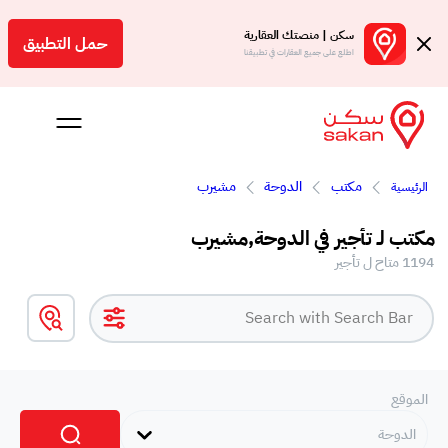
سكن | منصتك العقارية
حمل التطبيق
اطلع على جميع العقارات في تطبيقنا
مكتب
الدوحة
مشيرب
الرئيسية
 بالعمولة
مكتب لـ تأجير في الدوحة,مشيرب
Engl
1194 متاح ل تأجير
ر
الموقع
الدوحة