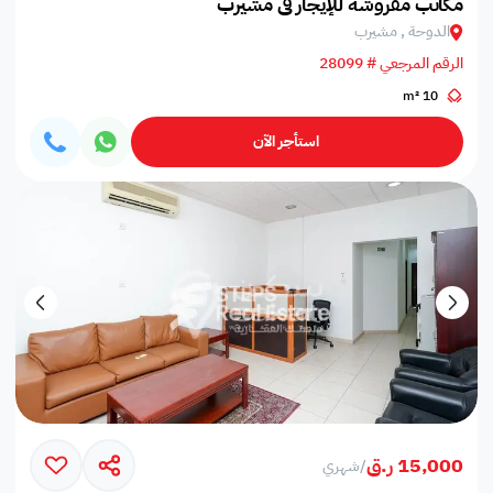
مكاتب مفروشة للإيجار في مشيرب
الدوحة , مشيرب
الرقم المرجعي # 28099
10 m²
استأجر الآن
15,000 ر.ق
/
شهري