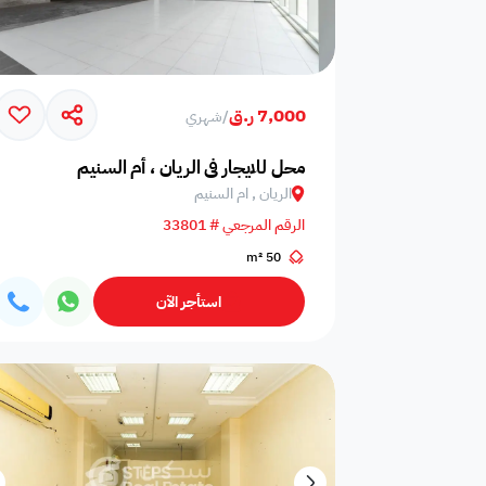
اختيارات سكن
مميز
موثق
فاخر
7,000 ر.ق
/
شهري
عمر العقار
محل للايجار في الريان ، أم السنيم
الريان , ام السنيم
اختر عمر العقار
الرقم المرجعي # 33801
50 m²
استأجر الآن
ميزات إضافية
فيديو
مخطط البناء
360 جولة افتراضية