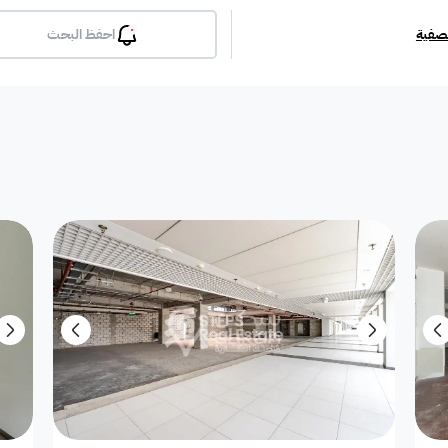
تصفية
احفظ البحث
بلكونة
جيم
مسبح
لوبي
انترن
ملحق
مطبخ راكب
غرفة معيشة
شقة مفروشة
دوبلك
فيلا دور
فيلا شقة
فيلا مستقلة
محطة بانزين
غرفة
معرض / محل
مبنى تجاري
إستراحة
مفروشة جزئي
غير مفر