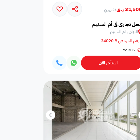
31,5 ر.ق
/
شهري
اجية
احتياطية الكهرباء
مصعد
ة
حل تجاري في أم السنيم
الريان , ام السنيم
رقم المرجعي # 34020
305 m²
القريب
مترو قريب
مسجد قريب
استأجر الآن
صناعية
طقم الحراسه
مصاعد الخدمة
مصاعد
مسبح عام للنساء
اطلاله على البحر
يُطلب جواز السفر أو