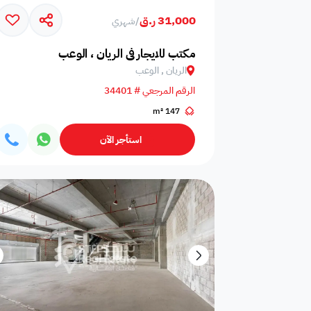
31,000 ر.ق
/
شهري
أمن الدوائر
مركز الأعمال
كافتيريا
التلفزيونية المغلقة
مكتب للايجار في الريان ، الوعب
الريان , الوعب
الرقم المرجعي # 34401
147 m²
مصاعد
الاتصال الداخلي
جاكوزي
استأجر الآن
حديقة قريبة
صيدلية قريبة
المدرسة القريبة
التخلص من
مناطق التخزين
منظر
النفايات