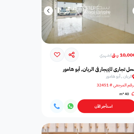
10,0 ر.ق
/
شهري
حل تجاري للإيجار في الريان, أبو هامور
الريان , أبو هامور
رقم المرجعي # 32451
40 m²
استأجر الآن