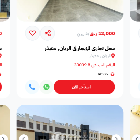
12,000 ر.ق
00
/
شهري
محل تجاري للإيجار في الريان, معيذر
م
الريان , معيذر
حالة التأثيث
الرقم المرجعي # 33039
ال
التوفر
85 m²
استأجر الآن
ضمن مشروع