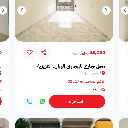
13,000 ر.ق
00
/
شهري
محل تجاري للإيجار في الريان, العزيزية
م
الريان , العزيزية
الرقم المرجعي # 32517
ال
52 m²
استأجر الآن