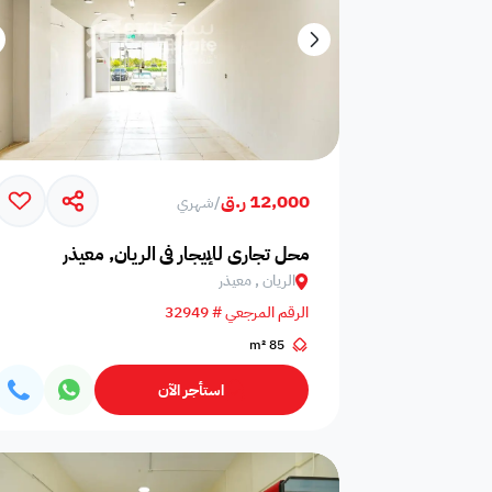
12,000 ر.ق
/
شهري
محل تجاري للإيجار في الريان, معيذر
الريان , معيذر
الرقم المرجعي # 32949
85 m²
استأجر الآن