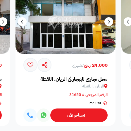
24,000 ر.ق
00
/
شهري
محل تجاري للإيجار في الريان, اللقطة
م
الريان , اللقطة
الرقم المرجعي # 31650
ال
190 m²
استأجر الآن