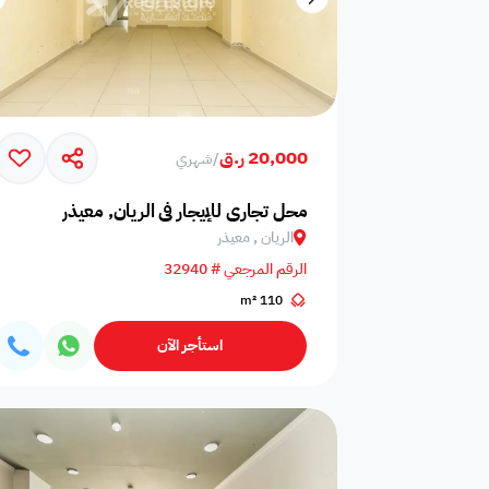
20,000 ر.ق
/
شهري
محل تجاري للإيجار في الريان, معيذر
الريان , معيذر
الرقم المرجعي # 32940
110 m²
استأجر الآن