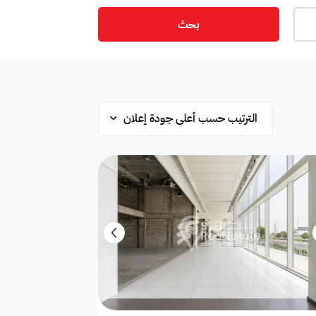
بحث
ت
أمن
ميزانين
س
ستوديو
شقة علوية
شقق فندقية
فيلا فاخرة
وشة
الأجهزة
مرافق الصراف الآلي