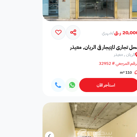
20,0 ر.ق
/
شهري
حل تجاري للإيجار في الريان, معيذر
الريان , معيذر
أي غرفة نوم
0
رقم المرجعي # 32952
أي حمام
0
110 m²
استأجر الآن