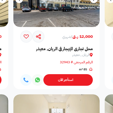
12,000 ر.ق
00
/
شهري
محل تجاري للإيجار في الريان, معيذر
م
الريان , معيذر
الرقم المرجعي # 32943
ال
85 m²
استأجر الآن