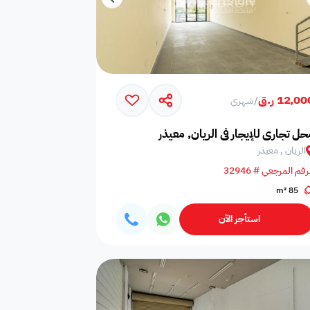
12,0 ر.ق
/
شهري
حل تجاري للإيجار في الريان, معيذر
الريان , معيذر
رقم المرجعي # 32946
85 m²
استأجر الآن