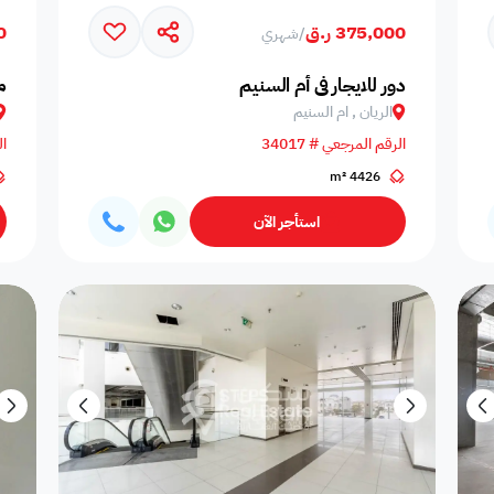
375,000 ر.ق
00
/
شهري
خدمات الاستقبال
نوافذ زج
تدفئة مركزية
مكيفة مركزيا
خدمات التنظيف
والإرشاد
مزدوج
دور للايجار في أم السنيم
م
الريان , ام السنيم
الرقم المرجعي # 34017
ال
محطة الحافلات
4426 m²
العشب
صيانة
متجر بقالة قريب
المستشفى 
القريبة
استأجر الآن
مسموح بدخول
غرفة الصلاة
مسبح خاص
استقبال
الأقمار ال
الحيوانات الأليفة
أزواج
عوائل فقط
عزاب و عوائل
المسافرين
اصنصير - 