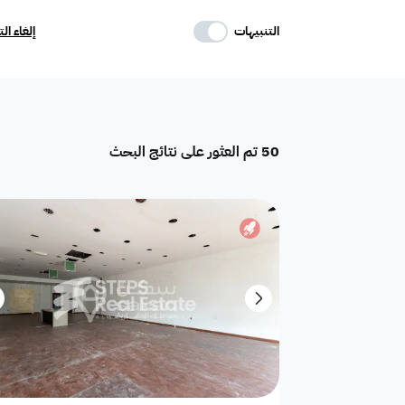
حدد وسائل الراحة
التنبيهات
إلغاء ال
موقف
ماستر
غرفة خادمة
50
تم العثور على نتائج البحث
تكييف مركزي
غرفة سائق
حوش
دور
أرض سكنية
أرض استثمارية
تاون هاوس
بيت
فيلا ثنائية