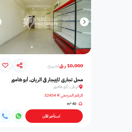
10,000 ر.ق
/
شهري
محل تجاري للإيجار في الريان, أبو هامور
الريان , أبو هامور
الرقم المرجعي # 32454
40 m²
استأجر الآن