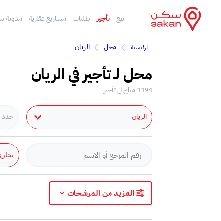
بيع
تأجير
طلبات
مشاريع عقارية
مدونة س
محل
الريان
الرئيسية
محل لـ تأجير في الريان
1194 متاح ل تأجير
الريان
حدد مد
تجار
المزيد من المرشحات