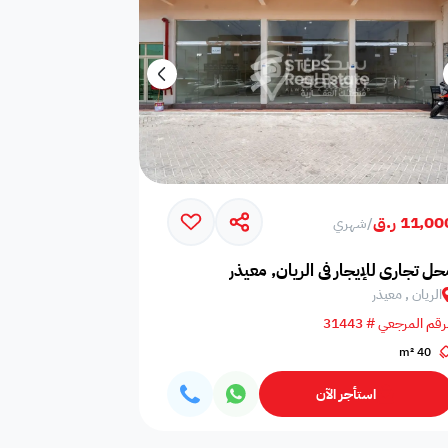
11,0 ر.ق
/
شهري
حل تجاري للإيجار في الريان, معيذر
الريان , معيذر
رقم المرجعي # 31443
40 m²
استأجر الآن