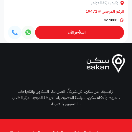
الوكرة , بركة العوامر‎
الرقم المرجعي # 19471
1800 m²
استأجر الآن
الرئيسية
.
عن سكن
.
كن شريكاً
.
اتصل بنا
.
الشكاوي والاقتراحات
.
شروط وأحكام سكن
.
سياسة الخصوصية
.
خريطة الموقع
.
مركز الطلاب
رك الآن
.
التسويق بالعمولة
دخول