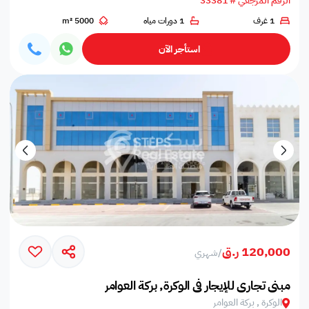
الرقم المرجعي # 33381
1 غرف
1 دورات مياه
5000 m²
استأجر الآن
120,000 ر.ق
/
شهري
مبنى تجاري للإيجار في الوكرة, بركة العوامر‎
الوكرة , بركة العوامر‎