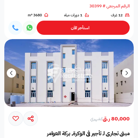
الرقم المرجعي # 30399
12 غرف
1 دورات مياه
3680 m²
استأجر الآن
80,000 ر.ق
/
شهري
مبنى تجاري لـ تأجير في الوكرة, بركة العوامر‎