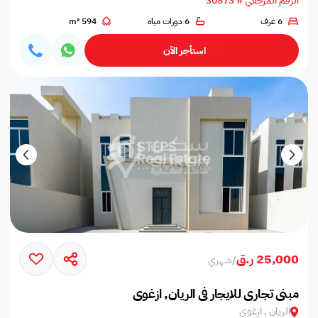
الرقم المرجعي # 30873
6 غرف
6 دورات مياه
594 m²
استأجر الآن
25,000 ر.ق
/
شهري
مبنى تجاري للايجار في الريان, ازغوى
الريان , ازغوى