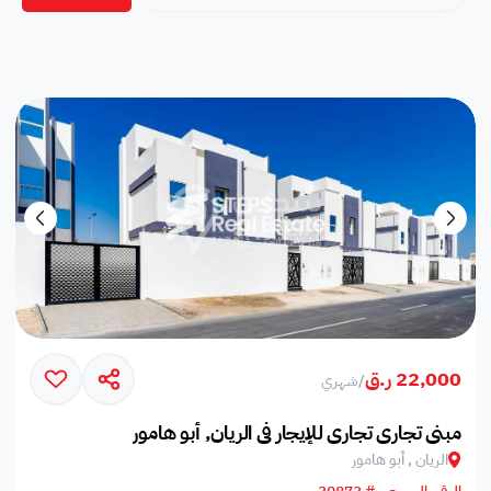
22,000 ر.ق
/
شهري
مبنى تجاري تجاري للإيجار في الريان, أبو هامور
الريان , أبو هامور