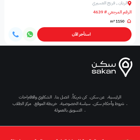
الريان , فريج العسيري
الرقم المرجعي # 4639
1150 m²
استأجر الآن
الرئيسية
.
عن سكن
.
كن شريكاً
.
اتصل بنا
.
الشكاوي والاقتراحات
.
شروط وأحكام سكن
.
سياسة الخصوصية
.
خريطة الموقع
.
مركز الطلاب
رك الآن
.
التسويق بالعمولة
دخول