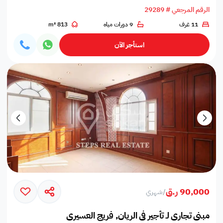
الرقم المرجعي # 29289
11 غرف
9 دورات مياه
813 m²
استأجر الآن
90,000 ر.ق
/
شهري
مبنى تجاري لـ تأجير في الريان, فريج العسيري