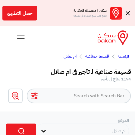
سكن | منصتك العقارية
حمل التطبيق
اطلع على جميع العقارات في تطبيقنا
قسيمة صناعية
ام صلال
الرئيسية
 بالعمولة
قسيمة صناعية لـ تأجير في ام صلال
Engl
1194 متاح ل تأجير
ر
الموقع
ام صلال