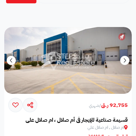
92,755 ر.ق
/
شهري
قسيمة صناعية للإيجار في أم صلال ، ام صلال علي
ام صلال , ام صلال علي