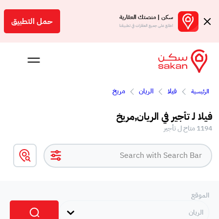
سكن | منصتك العقارية
حمل التطبيق
اطلع على جميع العقارات في تطبيقنا
فيلا
الريان
مريخ‎
الرئيسية
 بالعمولة
فيلا لـ تأجير في الريان,مريخ‎
Engl
1194 متاح ل تأجير
ر
الموقع
الريان