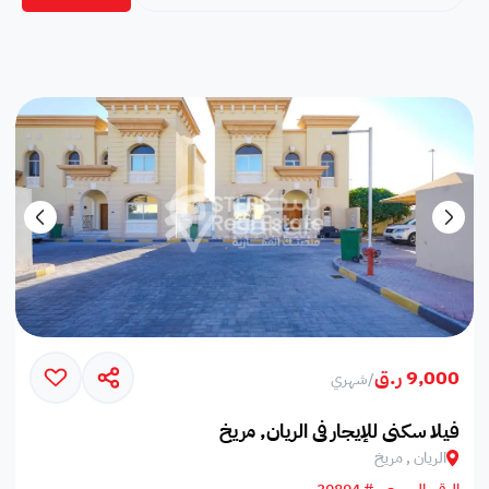
9,000 ر.ق
/
شهري
فيلا سكني للإيجار في الريان, مريخ‎
الريان , مريخ‎