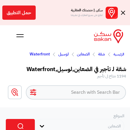
سكن | منصتك العقارية
حمل التطبيق
اطلع على جميع العقارات في تطبيقنا
شقة
الضعاين
لوسيل
Waterfront
الرئيسية
 بالعمولة
شقة لـ تأجير في الضعاين,لوسيل,Waterfront
Engl
1194 متاح ل تأجير
ر
الموقع
الضعاين