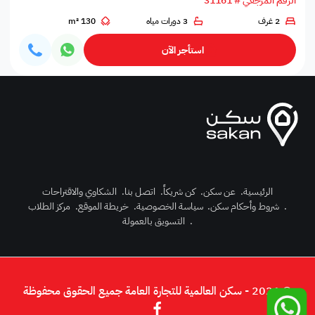
الرقم المرجعي # 31161
2 غرف
3 دورات مياه
130 m²
استأجر الآن
الرئيسية
.
عن سكن
.
كن شريكاً
.
اتصل بنا
.
الشكاوي والاقتراحات
.
شروط وأحكام سكن
.
سياسة الخصوصية
.
خريطة الموقع
.
مركز الطلاب
رك الآن
.
التسويق بالعمولة
دخول
© 2026 - سكن العالمية للتجارة العامة جميع الحقوق محفوظة