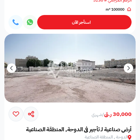
الرقم المرجعي # 5230
100000 m²
استأجر الآن
30,000 ر.ق
/
شهري
أرض صناعية لـ تأجير في الدوحة, المنطقة الصناعية
الدوحة , المنطقة الصناعية