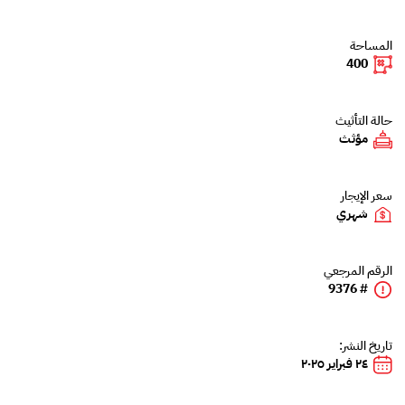
المساحة
400
حالة التأثيث
مؤثث
سعر الإيجار
شهري
الرقم المرجعي
# 9376
تاريخ النشر:
٢٤ فبراير ٢٠٢٥