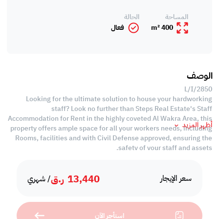
المساحة
الحالة
400 m²
فعال
الوصف
L/I/2850
Looking for the ultimate solution to house your hardworking
staff? Look no further than Steps Real Estate's Staff
Accommodation for Rent in the highly coveted Al Wakra Area, this
أظهر المزيد
property offers ample space for all your workers needs, including
Rooms, facilities and with Civil Defense approved, ensuring the
safety of your staff and assets.
Labor Camp Specifications
13,440
ر.ق
• Total Area: 400 SQM
سعر الإيجار
/ شهري
• 24 SQM Per Room
• Fully furnished
• 12 Rooms per Villa
استأجر الآن
• 12 Bathrooms