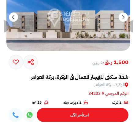
1,500 ر.ق
/
شهري
شقة سكني للإيجار للعمال في الوكرة، بركة العوامر
الوكرة , بركة العوامر‎
الرقم المرجعي # 34233
1 غرف
1 دورات مياه
15 m²
استأجر الآن