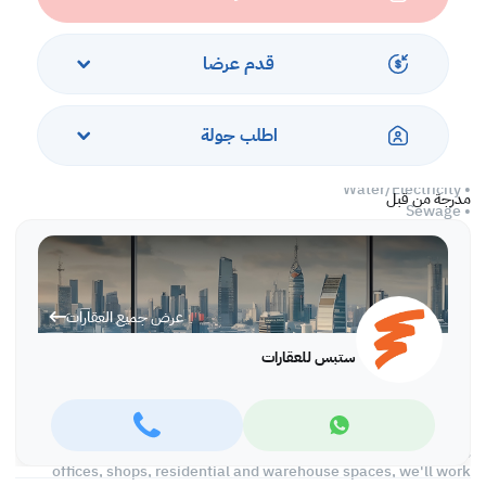
• 6 Kitchens
• Mess Hall
• Split A/C
قدم عرضا
• Civil Defense Approved
Services and Facilities
اطلب جولة
• Parking
• Security
• Water/Electricity
مدرجة من قبل
• Sewage
• Near Supermarket
• Near Mosque
Call us to schedule a viewing today!
عرض جميع العقارات
*Agency fees applicable
ستبس للعقارات
At Steps Real Estate, we're committed to making your property
search as effortless and enjoyable as possible. Our team of
experts provides personalized experiences to help you find the
perfect property and create a satisfying long-term relationship
with us. With a wide range of properties across Qatar, including
offices, shops, residential and warehouse spaces, we'll work