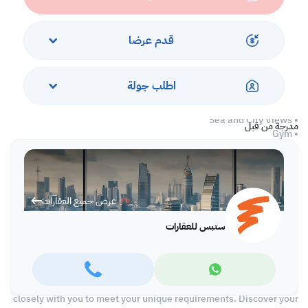
• Equipped Open Kitchen
• Centralized Air Conditioned
قدم عرضا
Services and Amenities
• 24 hours Security and Concierge
اطلب جولة
• Parking
• Swimming Pool and Jacuzzi
• Sea and City Views
مدرجة من قبل
• Gym
• Pet Friendly
Call us to schedule a viewing today!
*Agency Fees Applicable.
عرض جميع العقارات
At Steps Real Estate, we're committed to making your property
ستبس للعقارات
search as effortless and enjoyable as possible. Our team of
experts provides personalized experiences to help you find the
perfect property and create a satisfying long-term relationship
with us. With a wide range of properties across Qatar, including
offices, shops, residential and warehouse spaces, we'll work
closely with you to meet your unique requirements. Discover your