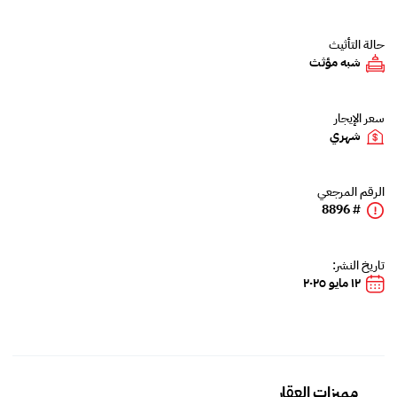
حالة التأثيث
شبه مؤثث
سعر الإيجار
شهري
الرقم المرجعي
# 8896
تاريخ النشر:
١٢ مايو ٢٠٢٥
مميزات العقار