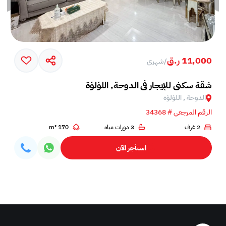
11,000 ر.ق
/
شهري
شقة سكني للإيجار في الدوحة, اللؤلؤة
الدوحة , اللؤلؤة
الرقم المرجعي # 34368
2 غرف
3 دورات مياه
170 m²
استأجر الآن