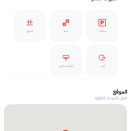
موقف
جيم
مسبح
أمن
تكييف مركزي
الموقع
قطر, الدوحة,
اللؤلؤة