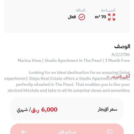
المساحة
الحالة
70 m²
فعال
الوصف
A/Z/2786
Marina View | Studio Apartment in The Pearl | 1 Month Free
Looking for an ideal destination for an amazing living
أظهر المزيد
experience?, Steps Real Estate offers a Studio Apartment for Rent,
perfectly situated in The Pearl. That enables you to live your
desired lifestyle and take in all its amazing views and amenities.
Property Specifications
6,000
ر.ق
• 70 SQM
سعر الإيجار
/ شهري
• Fully Furnished
• Living Area
• Studio Type
استأجر الآن
• 1 Bathroom