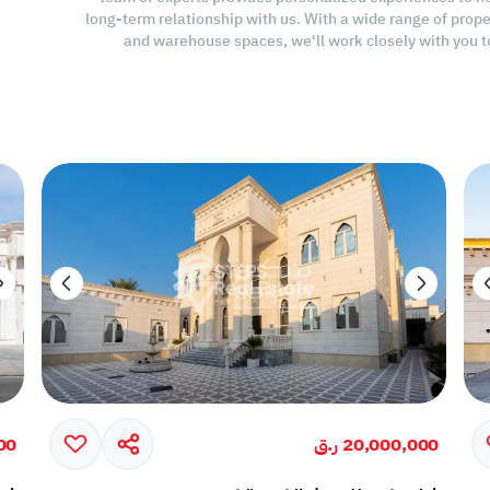
long-term relationship with us. With a wide range of proper
and warehouse spaces, we'll work closely with you 
20,000,000 ر.ق
000