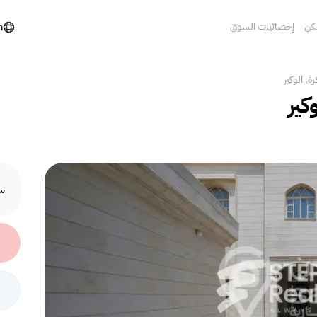
كن
إحصائيات السوق
h
رة, الوكير
كير
سع