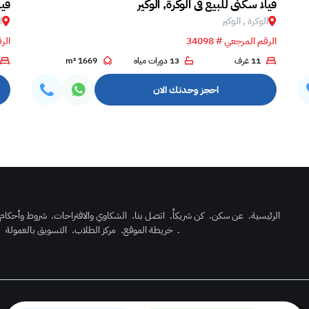
فيلا سكني للبيع في الوكرة, الوكير
فيل
الوكرة , الوكير
ا
الرقم المرجعي # 34098
الرق
11 غرف
13 دورات مياه
1669 m²
احجز وحدتك الان
الرئيسية
.
عن سكن
.
كن شريكاً
.
اتصل بنا
.
الشكاوي والاقتراحات
.
شروط وأحكام
.
خريطة الموقع
.
مركز الطلاب
.
التسويق بالعمولة