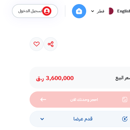
تسجيل الدخول
Englis
قطر
3,600,000
ر.ق
ر البيع
احجز وحدتك الان
قدم عرضا