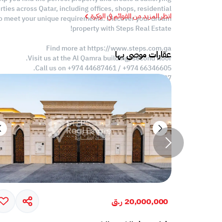
ties across Qatar, including offices, shops, residential
انظر المزيد من القوائم في الوكرة
to meet your unique requirements. Discover your dream
property with Steps Real Estate!
Find more at https://www.steps.com.qa
عقارات موصى بها
Visit us at the Al Qamra building, second floor.
Call us on +974 44687461 / +974 66346605.
Licensed no. 000037
Email us at
contact@steps.com.qa
20,000,000 ر.ق