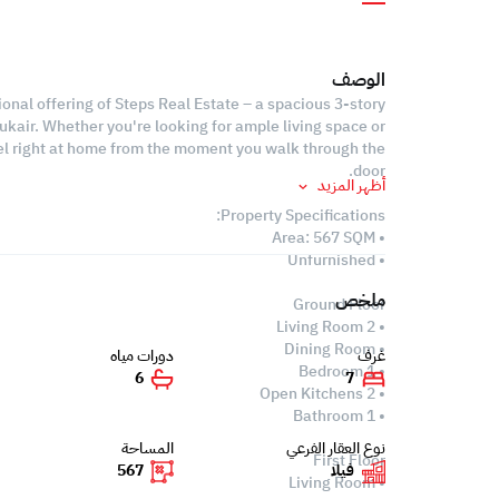
الوصف
ional offering of Steps Real Estate – a spacious 3-story
ukair. Whether you're looking for ample living space or
l feel right at home from the moment you walk through the
door.
أظهر المزيد
Property Specifications:
• Area: 567 SQM
• Unfurnished
ملخص
Ground Floor
• 2 Living Room
• Dining Room
غرف
دورات مياه
• 1 Bedroom
6
7
• 2 Open Kitchens
• 1 Bathroom
نوع العقار الفرعي
المساحة
First Floor
فيلا
567
• Living Room