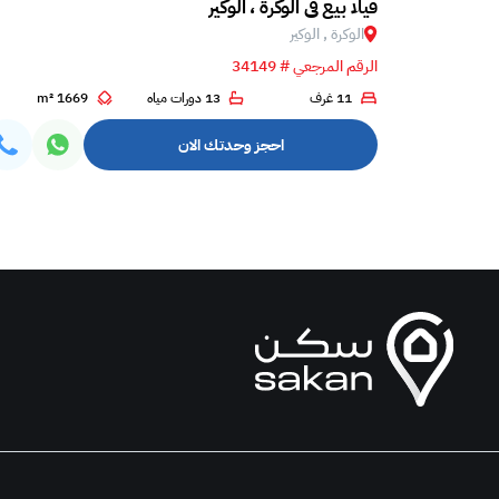
فيلا بيع في الوكرة ، الوكير
الوكرة , الوكير
الرقم المرجعي # 34149
7
11 غرف
13 دورات مياه
1669 m²
احجز وحدتك الان