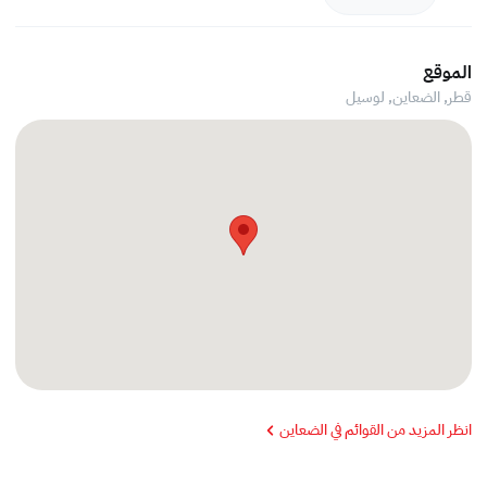
الموقع
قطر, الضعاين,
لوسيل
انظر المزيد من القوائم في الضعاين