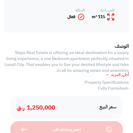
المساحة
الحالة
115 m²
فعال
الوصف
Steps Real Estate is offering an ideal destination for a luxury
living experience, a one Bedroom apartment perfectly situated in
Lusail City. That enables you to live your desired lifestyle and take
in all its amazing views and amenities.
أظهر المزيد
Property Specifications:
-Fully Furnished
-115 SQM
-Living Room
1,250,000
ر.ق
-Dining Room
سعر البيع
-1 Bedroom
-2 Bathrooms
-Open Equipped Kitchen
احجز وحدتك الان
-Centralized Air Conditioned