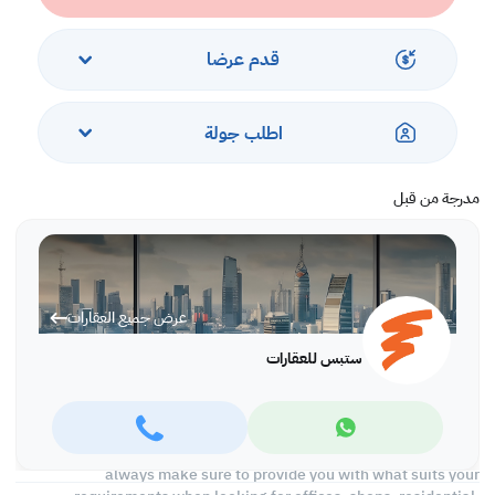
-Balcony
Services and Amenities
قدم عرضا
-Swimming pool
-Fitness Room
اطلب جولة
-Security
-Parking
-City View
مدرجة من قبل
-Pet Friendly
Call us to schedule a viewing today!
*Agency fees applicable
عرض جميع العقارات
With Steps Real Estate, finding the right property has never been
easier we provide. We provide our clients with tailored property
ستبس للعقارات
experiences and offers. Our team operates with professionalism
and care to deliver you the best properties in the market. We are
aiming to maximize our customer satisfaction and obtain a
lifetime relationship. Whether it is business or personal, we
operate a wide range of properties located all around Qatar. We
always make sure to provide you with what suits your