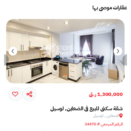
عقارات موصى بها
1,300,000 ر.ق
شقة سكني للبيع في الضعاين, لوسيل
الضعاين , لوسيل
الرقم المرجعي # 34470