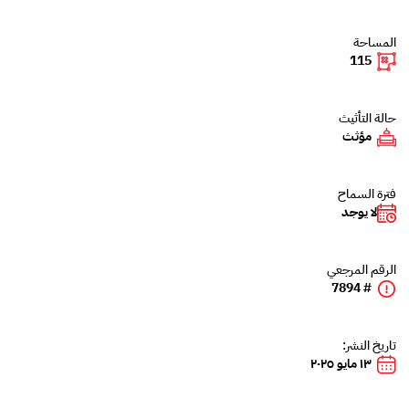
المساحة
115
حالة التأثيث
مؤثث
فترة السماح
لا يوجد
الرقم المرجعي
# 7894
تاريخ النشر:
١٣ مايو ٢٠٢٥