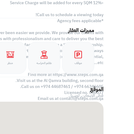
-12% Service Charge will be added for every SQM
Call us to schedule a viewing today!
*Agency fees applicable
مميزات العقار
ver been easier we provide. We provide our clients with
s with professionalism and care to deliver you the best
stomer satisfaction and obtain a lifetime relationship.
range of properties located all around Qatar. We always
uirements when looking for offices, shops, residential,
warehouses…etc.
موقف
طقم الحراسه
منظر
Find more at https://www.steps.com.qa
Visit us at the Al Qamra building, second floor.
Call us on +974 44687461 / +974 66346605.
الموقع
Licensed no. 000037
قطر, الضعاين,
لوسيل
Email us at
contact@steps.com.qa