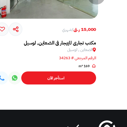
15,000 ر.ق
/
شهري
مكتب تجاري للإيجار في الضعاين, لوسيل
الضعاين , لوسيل
الرقم المرجعي # 34263
169 m²
استأجر الآن