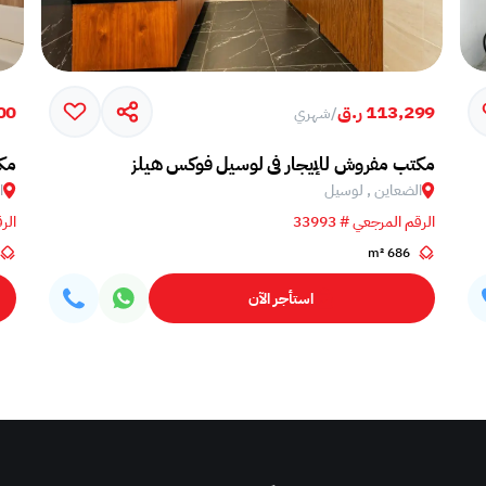
113,299 ر.ق
000
/
شهري
مكتب مفروش للإيجار في لوسيل فوكس هيلز
مكت
الضعاين , لوسيل
ا
الرقم المرجعي # 33993
الرق
686 m²
استأجر الآن