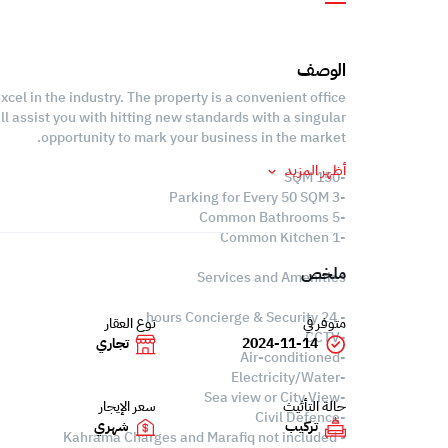
الوصف
xcel in the industry. The property is a convenient office
ll assist you with hitting new standards with a singular
opportunity to mark your business in the market.
أظهر المزيد
-150 SQM
-3 Parking for Every 50 SQM
-5 Common Bathrooms
-1 Common Kitchen
ملخص
Services and Amenities
- 24 hours Concierge & Security
متوفر في
نوع العقار
-CCTV
2024-11-14
تجاري
-Air-conditioned
-Electricity/Water
-Sea view or City View
حالة التأثيث
سعر الإيجار
-Civil Defence
تركيب
شهري
- Kahrama Charges and Marafiq not included