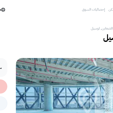
كن
إحصائيات السوق
h
 الضعاين, لوسيل
سيل
سع