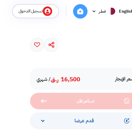
تسجيل الدخول
Englis
قطر
16,500
ر.ق
ر الإيجار
/ شهري
استأجر الآن
قدم عرضا