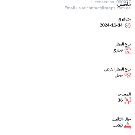
Licensed no. 000037
ملخص
Email us at
contact@steps.com.qa
متوفر في
2024-11-14
نوع العقار
تجاري
نوع العقار الفرعي
محل
المساحة
36
حالة التأثيث
تركيب