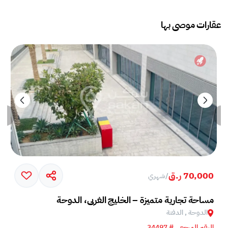
عقارات موصى بها
70,000 ر.ق
/
شهري
مساحة تجارية متميزة – الخليج الغربي، الدوحة
الدوحة , الدفنة
الرقم المرجعي # 34497