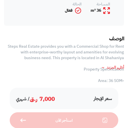
المساحة
الحالة
36 m²
فعال
الوصف
Steps Real Estate provides you with a Commercial Shop for Rent
with enterprise-worthy layout and amenities for evolving
business need. This property is located in Al Shahaniya
أظهر المزيد
Property Specification
-Area: 36 SQM
-Unfurnished
-Open Spaces
7,000
ر.ق
-Private Bathroom
سعر الإيجار
/ شهري
-Split Air Conditioned
-Civil Defense Approved
استأجر الآن
Services and Amenities