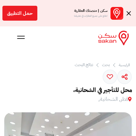
سكن | منصتك العقارية
حمل التطبيق
اطلع على جميع العقارات في تطبيقنا
 بالعمولة
بحث
نتائج البحث
الرئيسية
Engl
ر
محل للتأجير في الشحانية،
قطر, الشحانية,