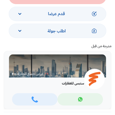
*Agency fees applicable
With Steps Real Estate, finding the right property has never been
قدم عرضا
easier we provide. We provide our clients with tailored property
experiences and offers. Our team operates with professionalism
and care to deliver you the best properties in the market. We are
اطلب جولة
aiming to maximize our customer satisfaction and obtain a
lifetime relationship. Whether it is business or personal, we
operate a wide range of properties located all around Qatar. We
مدرجة من قبل
always make sure to provide you with what suits your
requirements when looking for offices, shops, residential,
warehouses…etc.
Find more at https://www.steps.com.qa
عرض جميع العقارات
Visit us at the Al Qamra building, second floor.
Call us on +974 44687461 / +974 66346605.
ستبس للعقارات
Licensed no. 000037
Email us at
contact@steps.com.qa