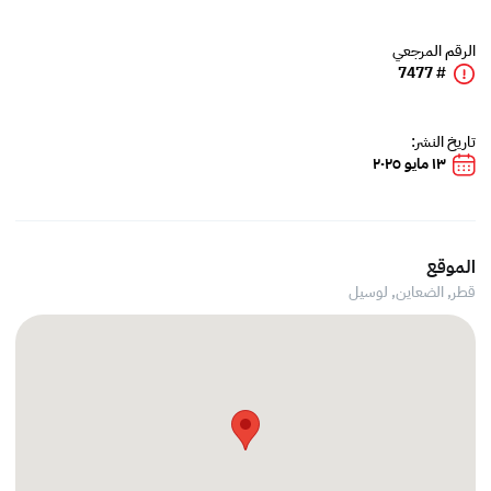
الرقم المرجعي
# 7477
تاريخ النشر:
١٣ مايو ٢٠٢٥
الموقع
قطر, الضعاين,
لوسيل