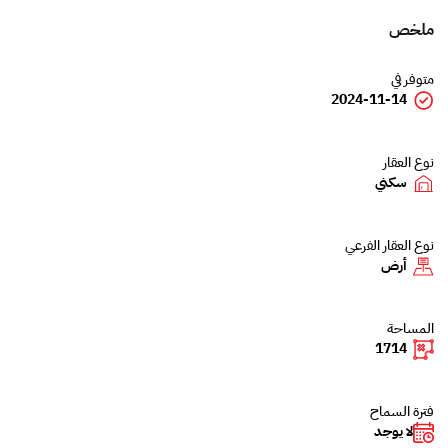
ملخص
متوفر في
2024-11-14
نوع العقار
سكني
نوع العقار الفرعي
أرض
المساحة
1714
فترة السماح
لا يوجد