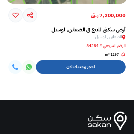
7,200,000 ر.ق
أرض سكني للبيع في الضعاين, لوسيل
الضعاين , لوسيل
الرقم المرجعي # 34284
1297 m²
احجز وحدتك الان