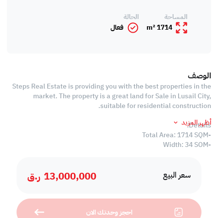
المساحة
الحالة
1714 m²
فعال
الوصف
Steps Real Estate is providing you with the best properties in the
market. The property is a great land for Sale in Lusail City,
suitable for residential construction.
أظهر المزيد
Details:
-Total Area: 1714 SQM
-Width: 34 SQM
-Length: 50 SQM
-Price: 13,000,000 QAR
13,000,000
ر.ق
سعر البيع
We always focus on offering you properties ta can be an
investment opportunity for you in the future!
احجز وحدتك الان
Call us today to schedule a viewing!