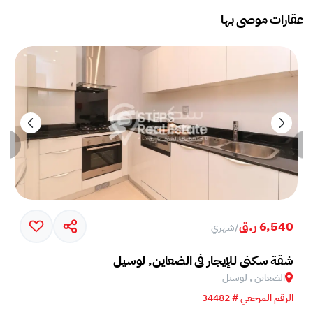
عقارات موصى بها
6,540 ر.ق
/
شهري
شقة سكني للإيجار في الضعاين, لوسيل
الضعاين , لوسيل
الرقم المرجعي # 34482