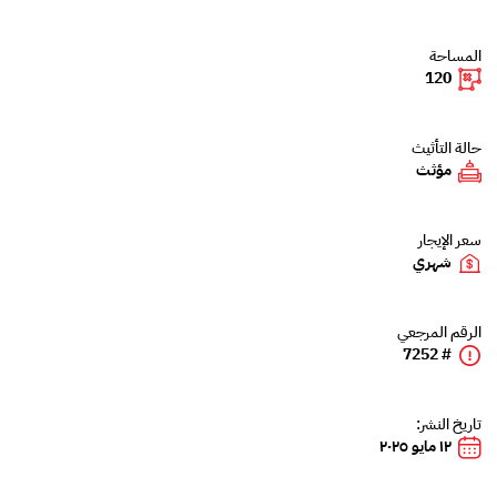
المساحة
120
حالة التأثيث
مؤثث
سعر الإيجار
شهري
الرقم المرجعي
# 7252
تاريخ النشر:
١٢ مايو ٢٠٢٥