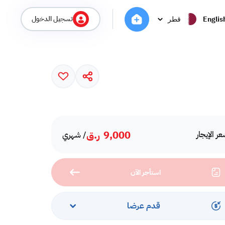
تسجيل الدخول
Englis
قطر
9,000
ر.ق
ر الإيجار
/ شهري
استأجر الآن
قدم عرضا