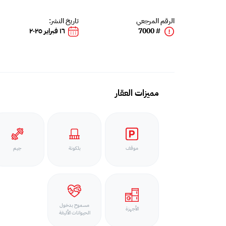
الرقم المرجعي
تاريخ النشر:
# 7000
١٦ فبراير ٢٠٢٥
مميزات العقار
موقف
بلكونة
جيم
مسموح بدخول
الأجهزة
الحيوانات الأليفة