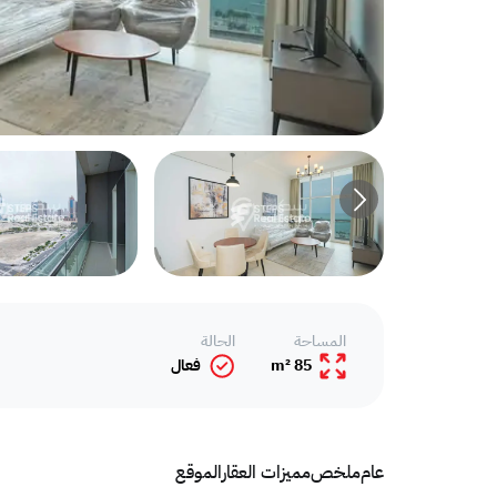
المساحة
الحالة
85 m²
فعال
عام
ملخص
مميزات العقار
الموقع