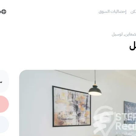
كن
إحصائيات السوق
h
الضعاين, لوسيل
ل
سع