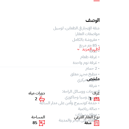
الوصف
شقة للإيجار في الظعاين، لوسيل
مواصفات العقار:
- مفروشة بالكامل
- 85 متر مربع
أظهر المزيد
- صالة
- غرفة طعام
- غرفة نوم واحدة
- 2 حمام
- مطبخ مجهز مغلق
ملخص
- تكييف مركزي
- شرفة
الخدمات ووسائل الراحة:
غرف
دورات مياه
- مسبح وسبا وجاكوزي
2
1
- خدمة كونسيرج وأمن على مدار الساعة
- صالة رياضية
- موقف سيارات
نوع العقار الفرعي
المساحة
- إطلالة على البحر والمدينة
شقة
85