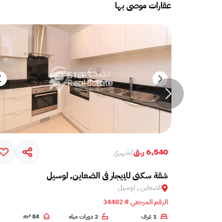
عقارات موصى بها
6,540 ر.ق
/
شهري
شقة سكني للإيجار في الضعاين, لوسيل
الضعاين , لوسيل
الرقم المرجعي # 34482
1
1 غرف
2 دورات مياه
84 m²