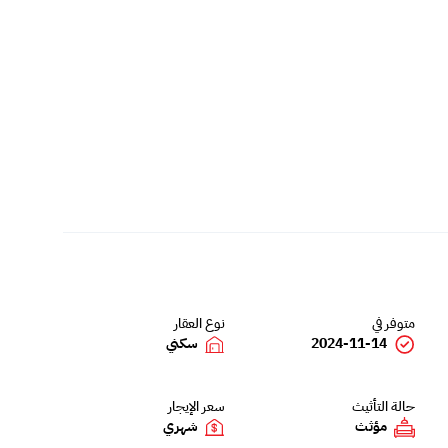
متوفر في
نوع العقار
2024-11-14
سكني
حالة التأثيث
سعر الإيجار
مؤثث
شهري