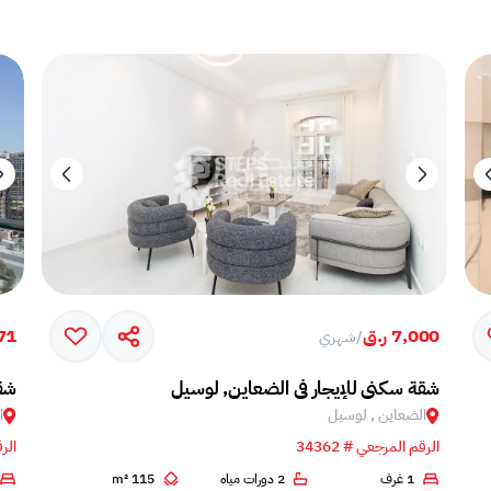
7,000 ر.ق
,471
/
شهري
شقة سكني للإيجار في الضعاين, لوسيل
شقة
الضعاين , لوسيل
ا
الرقم المرجعي # 34362
الرق
1 غرف
2 دورات مياه
115 m²