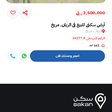
2,500,000 ر.ق
أرض سكني للبيع في الريان, مريخ‎
الريان , مريخ‎
الرقم المرجعي # 34377
661 m²
احجز وحدتك الان