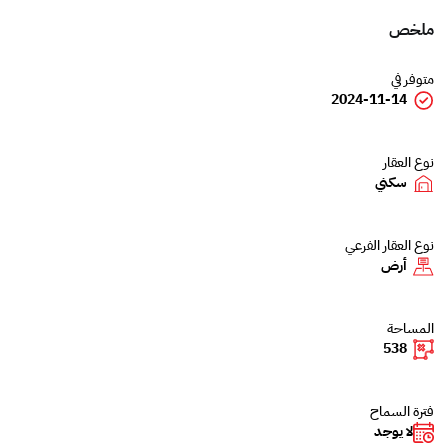
ملخص
متوفر في
2024-11-14
نوع العقار
سكني
نوع العقار الفرعي
أرض
المساحة
538
فترة السماح
لا يوجد