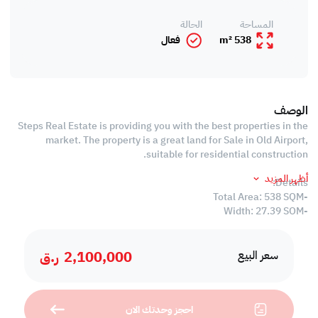
المساحة
الحالة
538 m²
فعال
الوصف
Steps Real Estate is providing you with the best properties in the
market. The property is a great land for Sale in Old Airport,
suitable for residential construction.
أظهر المزيد
Details:
-Total Area: 538 SQM
-Width: 27.39 SQM
-Length: 19.97 SQM
-Price: 2,000,000 QAR
2,100,000
ر.ق
سعر البيع
We always focus on offering you properties ta can be an
investment opportunity for you in the future!
احجز وحدتك الان
Call us today to schedule a viewing!