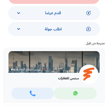
*Agency fees applicable
With Steps Real Estate, finding the right property has never been
قدم عرضا
easier we provide. We provide our clients with tailored property
experiences and offers. Our team operates with professionalism
and care to deliver you the best properties in the market. We are
اطلب جولة
aiming to maximize our customer satisfaction and obtain a
lifetime relationship. Whether it is business or personal, we
operate a wide range of properties located all around Qatar. We
مدرجة من قبل
always make sure to provide you with what suits your
requirements when looking for offices, shops, residential,
warehouses…etc.
Find more at https://www.steps.com.qa
عرض جميع العقارات
Visit us at the Al Qamra building, second floor.
Call us on +974 44687461 / +974 66346605.
ستبس للعقارات
Licensed no. 000037
Email us at
contact@steps.com.qa