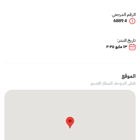
الرقم المرجعي
# 6889
تاريخ النشر:
١٣ مايو ٢٠٢٥
الموقع
قطر, الدوحة,
المطار القديم