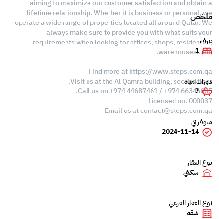
aiming to maximize our customer satisfaction and obtain a
lifetime relationship. Whether it is business or personal, we
ملخص
operate a wide range of properties located all around Qatar. We
always make sure to provide you with what suits your
غرف
requirements when looking for offices, shops, residential,
1
warehouses…etc.
Find more at https://www.steps.com.qa
Visit us at the Al Qamra building, second floor.
دورات مياه
Call us on +974 44687461 / +974 66346605.
2
Licensed no. 000037
Email us at
contact@steps.com.qa
متوفر في
2024-11-14
نوع العقار
سكني
نوع العقار الفرعي
شقة