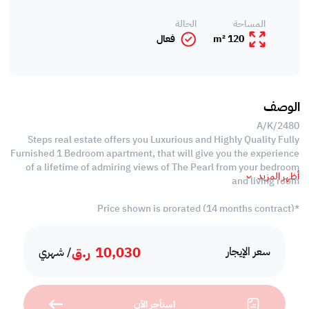
المساحة
الحالة
120 m²
فعال
الوصف
A/K/2480
Steps real estate offers you Luxurious and Highly Quality Fully
Furnished 1 Bedroom apartment, that will give you the experience
of a lifetime of admiring views of The Pearl from your bedroom
أظهر المزيد
and living room
*Price shown is prorated (14 months contract)
Property Description
10,030
ر.ق
سعر الإيجار
/ شهري
-Fully Furnished
-120 SQM
-Living Room
استأجر الآن
-Dining Room