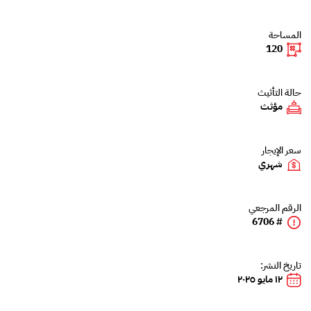
المساحة
120
حالة التأثيث
مؤثث
سعر الإيجار
شهري
الرقم المرجعي
# 6706
تاريخ النشر:
١٢ مايو ٢٠٢٥