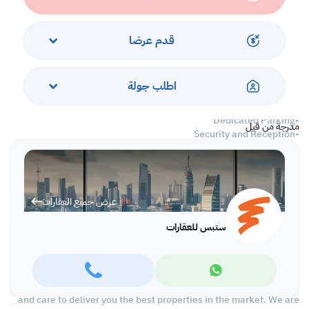
-1 Master Bedroom with Wardrobes
-1 Guest Washroom
-Equipped Open Kitchen
قدم عرضا
-Central Air Condition
-Office
اطلب جولة
Services and Amenities
-Dedicated Parking
مدرجة من قبل
-Security and Reception
-Fully equipped gym
-Swimming pool & Jacuzzi
-Kid's Play Area
-Maintenance
عرض جميع العقارات
-Sea View
ستبس للعقارات
Call us to schedule a viewing today!
With Steps Real Estate, finding the right property has never been
easier we provide. We provide our clients with tailored property
experiences and offers. Our team operates with professionalism
and care to deliver you the best properties in the market. We are