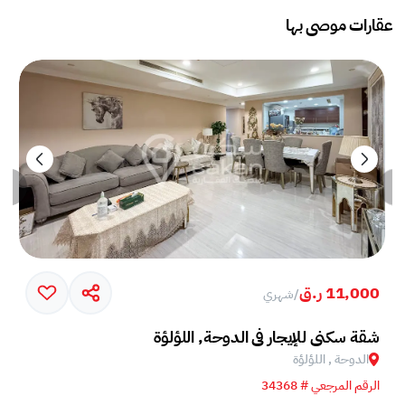
عقارات موصى بها
11,000 ر.ق
/
شهري
شقة سكني للإيجار في الدوحة, اللؤلؤة
الدوحة , اللؤلؤة
الرقم المرجعي # 34368