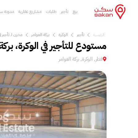
بيع
تأجير
طلبات
مشاريع عقارية
مدونة س
تأجير
الوكرة
بركة العوامر‎
مخزن لـ تأجير في
الرئيسية
مستودع للتأجير في الوكرة، بركة 
قطر, الوكرة, بركة العوامر‎