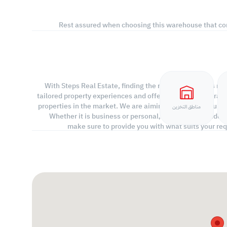
Rest assured when choosing this warehouse that com
With Steps Real Estate, finding the right property has ne
tailored property experiences and offers. Our team operate
properties in the market. We are aiming to maximize our cu
مناطق التخزين
Whether it is business or personal, we operate a wide 
make sure to provide you with what suits your req