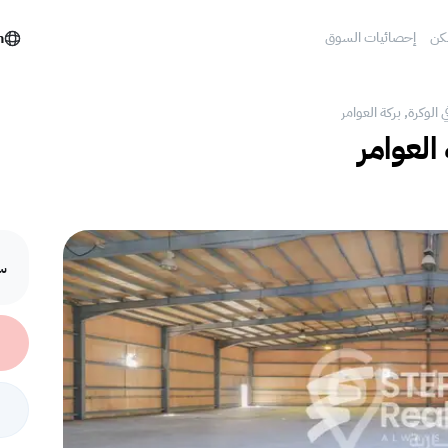
كن
إحصائيات السوق
h
 الوكرة, بركة العوامر‎
العوامر‎
سع