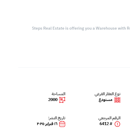
Steps Real Estate is offering you a Warehouse with R
نوع العقار الفرعي
المساحة
مستودع
2000
الرقم المرجعي
تاريخ النشر:
# 6412
١٦ فبراير ٢٠٢٥