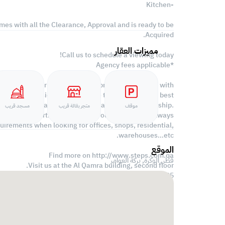
-Kitchen
es with all the Clearance, Approval and is ready to be
Acquired.
مميزات العقار
Call us to schedule a viewing today!
*Agency fees applicable
ver been easier we provide. We provide our clients with
s with professionalism and care to deliver you the best
stomer satisfaction and obtain a lifetime relationship.
موقف
متجر بقالة قريب
مسجد قريب
range of properties located all around Qatar. We always
uirements when looking for offices, shops, residential,
warehouses…etc.
الموقع
Find more on http://www.steps.com.qa
قطر, الوكرة,
بركة العوامر‎
Visit us at the Al Qamra building, second floor.
Call us on 44687461 / 66346605.
Licensed no. 000037
Email us at
contact@steps.com.qa