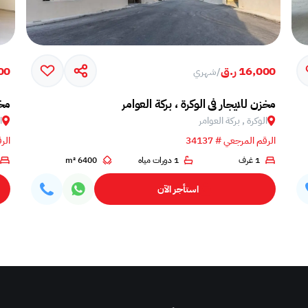
16,000 ر.ق
000
/
شهري
مخزن للايجار في الوكرة ، بركة العوامر
مخز
الوكرة , بركة العوامر‎
ا
الرقم المرجعي # 34137
الرق
1 غرف
1 دورات مياه
6400 m²
استأجر الآن