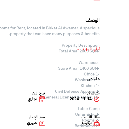
الوصف
ooms for Rent, located in Birkat Al Awamer. A spacious
property that can have many purposes & benefits.
Property Description
أظهر المزيد
-Total Area: 2000 SQM
Warehouse
-Store Area: 1400 SQM
-1 Office
ملخص
-1 Washroom
-1 Kitchen
-Civil Defense Approved
متوفر في
نوع العقار
-General Licensed Warehouse
2024-11-14
تجاري
Labor Camp
-Unfurnished
حالة التأثيث
سعر الإيجار
-2 Rooms
تركيب
شهري
-2 Bathrooms