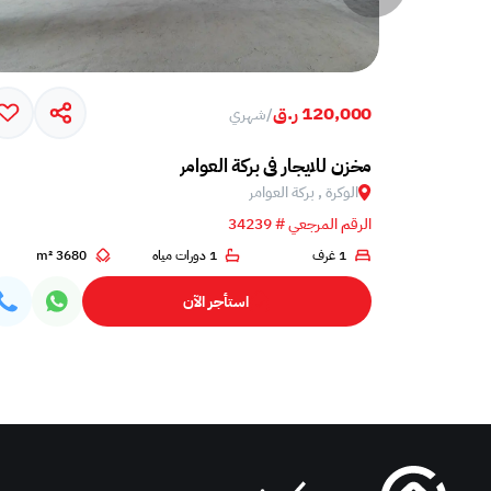
120,000 ر.ق
/
شهري
مخزن للايجار في بركة العوامر
الوكرة , بركة العوامر‎
الرقم المرجعي # 34239
1 غرف
1 دورات مياه
3680 m²
استأجر الآن