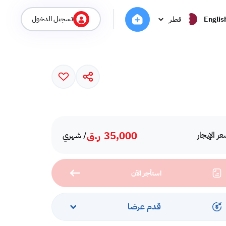
تسجيل الدخول
Englis
قطر
35,000
ر.ق
ر الإيجار
/ شهري
استأجر الآن
قدم عرضا