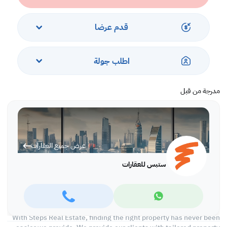
-Kitchen
First Floor
قدم عرضا
-5 Bedrooms
-5 Bathrooms
اطلب جولة
Outdoor
-1 Maid's Room
-2 Driver's Room
مدرجة من قبل
-Laundry Room
Services And Amenities
-Parking
عرض جميع العقارات
-Private Pool
-City Views
ستبس للعقارات
-Pet Friendly
Call us today to schedule a viewing!
*Agency fees applicable
With Steps Real Estate, finding the right property has never been