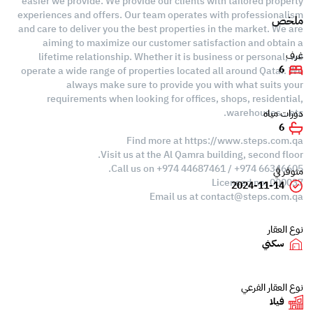
easier we provide. We provide our clients with tailored property
experiences and offers. Our team operates with professionalism
ملخص
and care to deliver you the best properties in the market. We are
aiming to maximize our customer satisfaction and obtain a
غرف
lifetime relationship. Whether it is business or personal, we
6
operate a wide range of properties located all around Qatar. We
always make sure to provide you with what suits your
requirements when looking for offices, shops, residential,
warehouses…etc.
دورات مياه
6
Find more at https://www.steps.com.qa
Visit us at the Al Qamra building, second floor.
Call us on +974 44687461 / +974 66346605.
متوفر في
Licensed no. 000037
2024-11-14
Email us at
contact@steps.com.qa
نوع العقار
سكني
نوع العقار الفرعي
فيلا