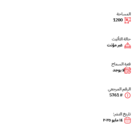
المساحة
1200
حالة التأثيث
غير مؤثث
فترة السماح
لا يوجد
الرقم المرجعي
# 5761
تاريخ النشر:
١٤ مايو ٢٠٢٥