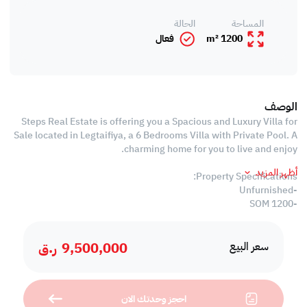
المساحة
الحالة
1200 m²
فعال
الوصف
Steps Real Estate is offering you a Spacious and Luxury Villa for
Sale located in Legtaifiya, a 6 Bedrooms Villa with Private Pool. A
charming home for you to live and enjoy.
أظهر المزيد
Property Specifications:
-Unfurnished
-1200 SQM
-Split Air Conditioned
9,500,000
ر.ق
Ground Floor
سعر البيع
-Living Hall
-Dining Hall
-1 Bedroom
احجز وحدتك الان
-1 Guest Washroom