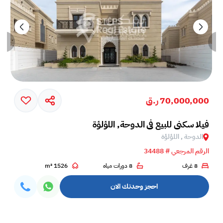
70,000,000 ر.ق
فيلا سكني للبيع في الدوحة, اللؤلؤة
الدوحة , اللؤلؤة
الرقم المرجعي # 34488
8 غرف
8 دورات مياه
1526 m²
احجز وحدتك الان