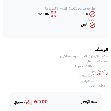
هل يوجد مخالفات في المبنى ؟
المساحة
لا
106 m²
الحالة
فعال
الوصف
مكتب للإيجار في الدوحة، روضة الخيل
مواصفات العقار
- المساحة: 106 متر مربع
- غير مفروش
أظهر المزيد
- مساحات عمل مفتوحة
- مساحات مكتبية
- مطبخ خاص
- حمام خاص
- تكييف مركزي
6,700
ر.ق
- معتمد من الدفاع المدني
سعر الإيجار
/ شهري
الخدمات والمرافق