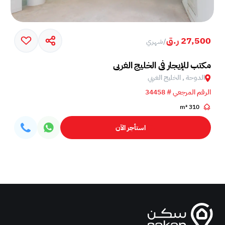
27,500 ر.ق
/
شهري
مكتب للإيجار في الخليج الغربي
الدوحة , الخليج الغربي
الرقم المرجعي # 34458
310 m²
استأجر الآن