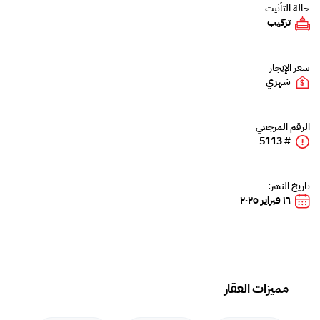
حالة التأثيث
تركيب
سعر الإيجار
شهري
الرقم المرجعي
# 5113
تاريخ النشر:
١٦ فبراير ٢٠٢٥
مميزات العقار