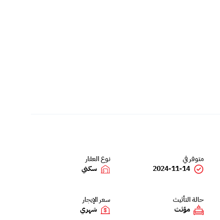
متوفر في
نوع العقار
2024-11-14
سكني
حالة التأثيث
سعر الإيجار
مؤثث
شهري