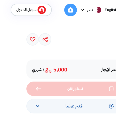
تسجيل الدخول
Englis
قطر
5,000
ر.ق
ر الإيجار
/ شهري
استأجر الآن
قدم عرضا