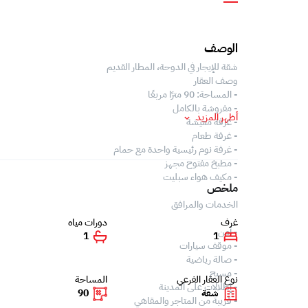
الوصف
شقة للإيجار في الدوحة، المطار القديم
وصف العقار
- المساحة: 90 مترًا مربعًا
- مفروشة بالكامل
أظهر المزيد
- غرفة معيشة
- غرفة طعام
- غرفة نوم رئيسية واحدة مع حمام
- مطبخ مفتوح مجهز
- مكيف هواء سبليت
ملخص
الخدمات والمرافق
غرف
دورات مياه
- أمن
1
1
- موقف سيارات
- صالة رياضية
- مسبح
نوع العقار الفرعي
المساحة
- إطلالات على المدينة
شقة
90
- قريبة من المتاجر والمقاهي