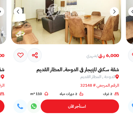
6,000 ر.ق
,000
/
شهري
شقة سكني للإيجار في الدوحة, المطار القديم
شقة
الدوحة , المطار القديم
ا
الرقم المرجعي # 32148
الرق
2 غرف
2 دورات مياه
110 m²
استأجر الآن