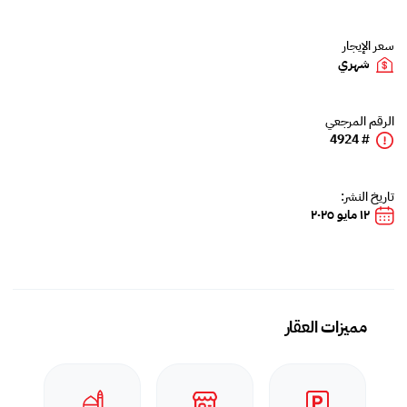
سعر الإيجار
شهري
الرقم المرجعي
# 4924
تاريخ النشر:
١٢ مايو ٢٠٢٥
مميزات العقار