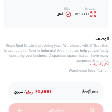
المساحة
الحالة
5000 m²
فعال
الوصف
Steps Real Estate is providing you a Warehouse with Offices that
is available for Rent in Industrial Area, that can help you perfectly
operating your business, A spacious space that can have many
purposes & benefits.
أظهر المزيد
Warehouse Specification
Ground Floor: 2500 SQM
Open Yard: 1000 SQM
70,000
ر.ق
-Offices
سعر الإيجار
/ شهري
-Civil Defense Approved
-Factory Licensed Warehouse
استأجر الآن
Services and Amenities