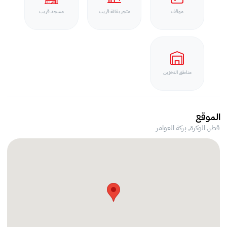
موقف
متجر بقالة قريب
مسجد قريب
مناطق التخزين
الموقع
قطر, الوكرة,
بركة العوامر‎