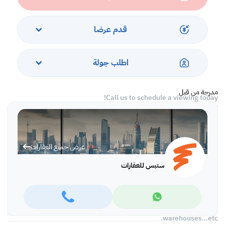
-8 Rooms
-6 Bathrooms
-2 Kitchen
قدم عرضا
Amenities
اطلب جولة
-Parking
-Security
مدرجة من قبل
Call us to schedule a viewing today!
*Agency fees applicable
With Steps Real Estate, finding the right property has never been
easier we provide. We provide our clients with tailored property
عرض جميع العقارات
experiences and offers. Our team operates with professionalism
and care to deliver you the best properties in the market. We are
ستبس للعقارات
aiming to maximize our customer satisfaction and obtain a
lifetime relationship. Whether it is business or personal, we
operate a wide range of properties located all around Qatar. We
always make sure to provide you with what suits your
requirements when looking for offices, shops, residential,
warehouses…etc.