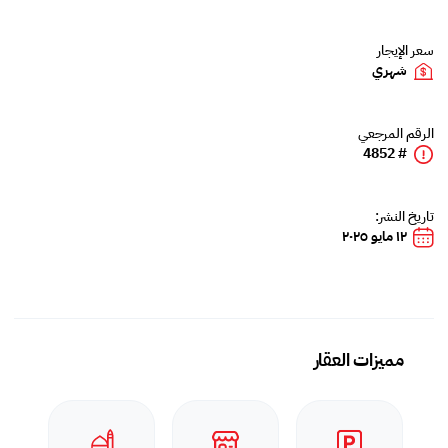
سعر الإيجار
شهري
الرقم المرجعي
# 4852
تاريخ النشر:
١٢ مايو ٢٠٢٥
مميزات العقار