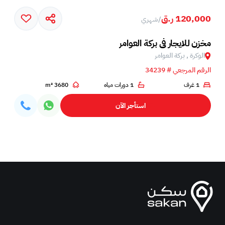
120,000 ر.ق
/
شهري
مخزن للايجار في بركة العوامر
الوكرة , بركة العوامر‎
الرقم المرجعي # 34239
1 غرف
1 دورات مياه
3680 m²
استأجر الآن