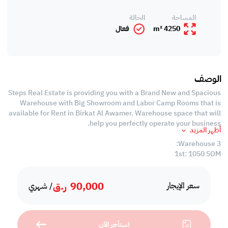
المساحة
الحالة
4250 m²
فعال
الوصف
Steps Real Estate is providing you with a Brand New and Spacious
Warehouse with Big Showroom and Labor Camp Rooms that is
available for Rent in Birkat Al Awamer. Warehouse space that will
help you perfectly operate your business.
أظهر المزيد
3 Warehouse:
1st: 1050 SQM
2nd: 600 SQM
3rd: 400 SQM
90,000
ر.ق
Total Area: 2050 SQM
سعر الإيجار
/ شهري
-1 Big Showroom
Labor Camp:
استأجر الآن
-Unfurnished