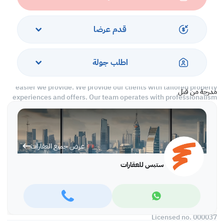
-Security
-CCTV
-City View
قدم عرضا
Call us to schedule a viewing today!
*Agency fees applicable
اطلب جولة
With Steps Real Estate, finding the right property has never been
easier we provide. We provide our clients with tailored property
مدرجة من قبل
experiences and offers. Our team operates with professionalism
and care to deliver you the best properties in the market. We are
aiming to maximize our customer satisfaction and obtain a
lifetime relationship. Whether it is business or personal, we
operate a wide range of properties located all around Qatar. We
عرض جميع العقارات
always make sure to provide you with what suits your
requirements when looking for offices, shops, residential,
ستبس للعقارات
warehouses…etc.
Find more at https://www.steps.com.qa
Visit us at the Al Qamra building, second floor.
Call us on 44687461 / 66346605.
Licensed no. 000037