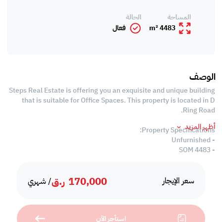
المساحة
الحالة
4483 m²
فعال
الوصف
Steps Real Estate is offering you an exquisite and unique building
that is suitable for Office Spaces. This property is located in D
Ring Road.
أظهر المزيد
Property Specifications:
- Unfurnished
- 4483 SQM
- Office Spaces
- Centralized Air Conditioned
170,000
ر.ق
- Common Kitchens
سعر الإيجار
/ شهري
- Common Washrooms
Services and Amenities:
استأجر الآن
-Parking