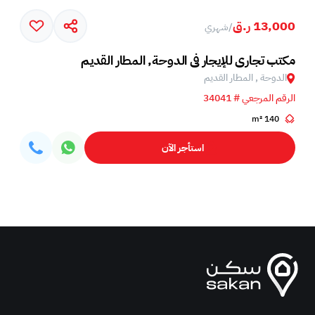
13,000 ر.ق
/
شهري
مكتب تجاري للإيجار في الدوحة, المطار القديم
الدوحة , المطار القديم
الرقم المرجعي # 34041
140 m²
استأجر الآن