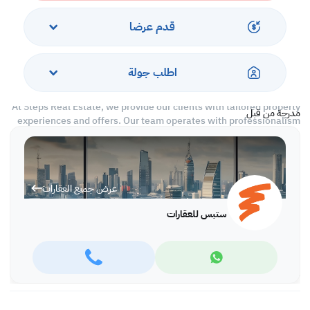
-Parking
-Water/Electricity
قدم عرضا
-Near Shops and Restaurants
Call us to schedule a viewing today!
اطلب جولة
*Agency fees applicable
At Steps Real Estate, we provide our clients with tailored property
مدرجة من قبل
experiences and offers. Our team operates with professionalism
and care to deliver you the best properties in the market. We are
aiming to maximize our customer satisfaction and obtain a
lifetime relationship. Whether it is business or personal, we
operate a wide portfolio to suit your requirements when looking
عرض جميع العقارات
for offices, shops, residential, warehouses…etc.
ستبس للعقارات
Find more at https://www.steps.com.qa
Visit us at the Al Qamra building, second floor.
Call us on +974 44687461 / +974 66346605.
Licensed no. 000037
Email us at
contact@steps.com.qa