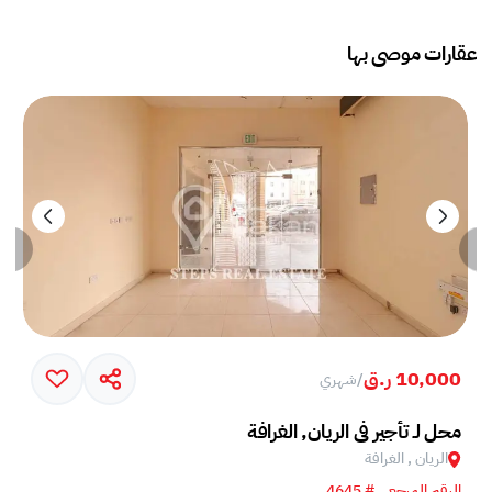
عقارات موصى بها
10,000 ر.ق
/
شهري
محل لـ تأجير في الريان, الغرافة
الريان , الغرافة
الرقم المرجعي # 4645