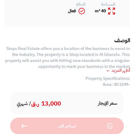
المساحة
الحالة
40 m²
فعال
الوصف
Steps Real Estate offers you a location of the business to excel in
the industry. The property is a Shop located in Al Gharafa. This
property will assist you with hitting new standards with a singular
opportunity to mark your business in the market.
أظهر المزيد
Property Specifications
-Area: 40 SQM
-Unfurnished
-Open Spaces
13,000
ر.ق
-Private Washroom
سعر الإيجار
/ شهري
-Split Air Conditioned
-Civil Defensed Approved
استأجر الآن
Services and Amenities