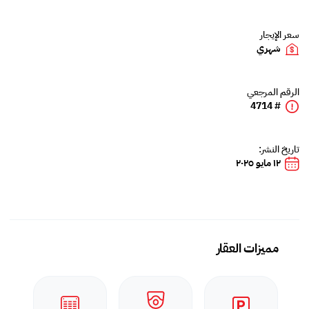
سعر الإيجار
شهري
الرقم المرجعي
# 4714
تاريخ النشر:
١٢ مايو ٢٠٢٥
مميزات العقار