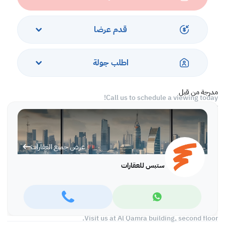
-Civil Defensed Approved
Services and Amenities
قدم عرضا
-Parking
-Security
-CCTV
اطلب جولة
-City View
-Near Shops and Restaurants
مدرجة من قبل
Call us to schedule a viewing today!
*Agency fees applicable
At Steps Real Estate, we provide our clients with tailored property
experiences and offers. Our team operates with professionalism
عرض جميع العقارات
and care to deliver you the best properties in the market. We are
aiming to maximize our customer satisfaction and obtain a
ستبس للعقارات
lifetime relationship. Whether it is business or personal, we
operate a wide portfolio to suit your requirements when looking
for offices, shops, residential, warehouses…etc.
Find more at https://www.steps.com.qa
Visit us at Al Qamra building, second floor.