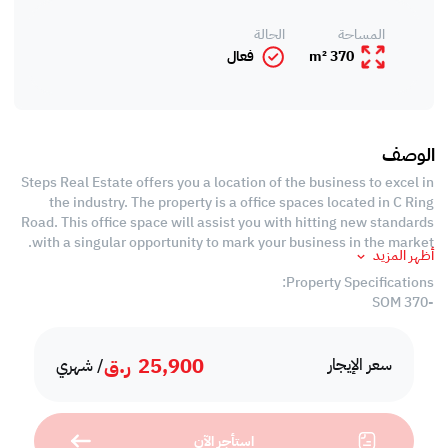
المساحة
الحالة
370 m²
فعال
الوصف
Steps Real Estate offers you a location of the business to excel in
the industry. The property is a office spaces located in C Ring
Road. This office space will assist you with hitting new standards
with a singular opportunity to mark your business in the market.
أظهر المزيد
Property Specifications:
-370 SQM
-Unfurnished
-Open Spaces
25,900
ر.ق
-Partitioned Offices
سعر الإيجار
/ شهري
-Conference Room
-2 Private Washrooms
-1 Private Kitchen
استأجر الآن
-Central Air-conditioned