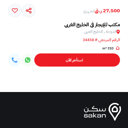
27,500 ر.ق
/
شهري
مكتب للإيجار في الخليج الغربي
الدوحة , الخليج الغربي
الرقم المرجعي # 34458
310 m²
استأجر الآن