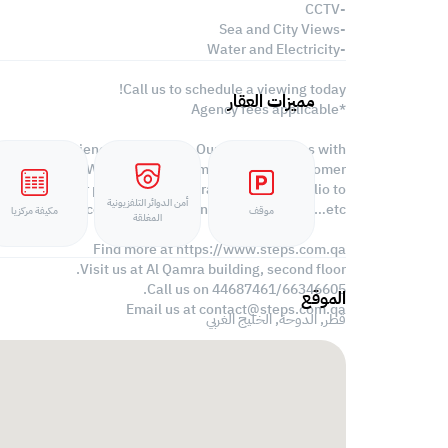
-CCTV
-Sea and City Views
-Water and Electricity
Call us to schedule a viewing today!
مميزات العقار
*Agency fees applicable
property experiences and offers. Our team operates with
 in the market. We are aiming to maximize our customer
 is business or personal, we operate a wide portfolio to
أمن الدوائر التلفزيونية
ooking for offices, shops, residential, warehouses…etc.
موقف
مكيفة مركزيا
المغلقة
Find more at https://www.steps.com.qa
Visit us at Al Qamra building, second floor.
Call us on 44687461/66346605.
الموقع
Email us at
contact@steps.com.qa
قطر, الدوحة,
الخليج الغربي