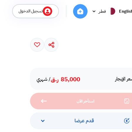
تسجيل الدخول
Englis
قطر
85,000
ر.ق
ر الإيجار
/ شهري
استأجر الآن
قدم عرضا