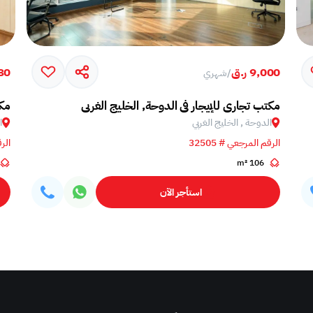
9,000 ر.ق
780
/
شهري
مكتب تجاري للإيجار في الدوحة, الخليج الغربي
مكت
الدوحة , الخليج الغربي
ا
الرقم المرجعي # 32505
الرق
106 m²
استأجر الآن