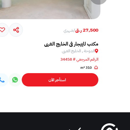
27,500 ر.ق
/
شهري
ي
مكتب للإيجار في الخليج الغربي
الدوحة , الخليج الغربي
الرقم المرجعي # 34458
310 m²
استأجر الآن