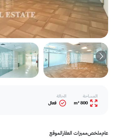
المساحة
الحالة
800 m²
فعال
عام
ملخص
مميزات العقار
الموقع