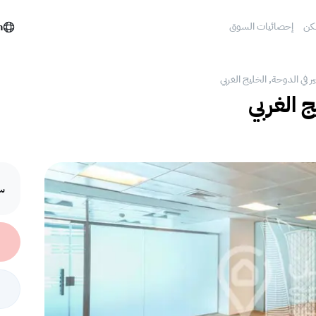
كن
إحصائيات السوق
h
ر في الدوحة, الخليج الغربي
ج الغربي
سع