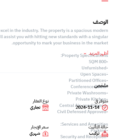
الوصف
excel in the industry. The property is a spacious modern
ll assist you with hitting new standards with a singular
opportunity to mark your business in the market.
أظهر المزيد
Property Specifications:
-800 SQM
-Unfurnished
-Open Spaces
-Partitioned Offices
ملخص
-Conference Room
-Private Washrooms
-Private Kitchen
متوفر في
نوع العقار
-Central Air-conditioned
2024-11-14
تجاري
-Civil Defensed Approved
Services and Amenities:
حالة التأثيث
سعر الإيجار
-Parking
تركيب
شهري
-Security and Reception