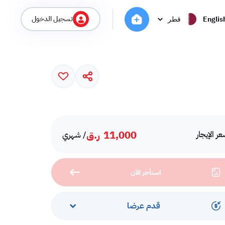
تسجيل الدخول
Englis
قطر
11,000
ر.ق
ر الإيجار
/ شهري
استأجر الآن
قدم عرضا