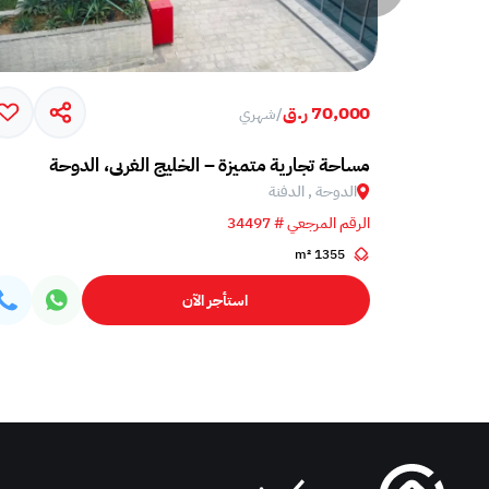
70,000 ر.ق
/
شهري
مساحة تجارية متميزة – الخليج الغربي، الدوحة
الدوحة , الدفنة
الرقم المرجعي # 34497
1355 m²
استأجر الآن