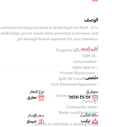
الوصف
commercial shops located in Al Aziziyah for Rent . It is
h wi0ll helps you to reach more potential customers and
get enough brand exposure for your business
أظهر المزيد
Property Specifications
- 36 SQM
- Unfurnished
- Open spaces
- Private Washrooms
ملخص
- Split Air Conditioned
- Civil Defensed Approved
متوفر في
نوع العقار
Services and Amenities:
2024-11-14
تجاري
-Parking
-Community View
-Water and Electricity
حالة التأثيث
سعر الإيجار
تركيب
شهري
Call us to schedule a viewing today!