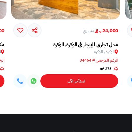
24,000 ر.ق
000
/
شهري
محل تجاري للإيجار في الوكرة, الوكرة
مكت
الوكرة , الوكرة
ا
الرقم المرجعي # 34464
الرق
278 m²
استأجر الآن