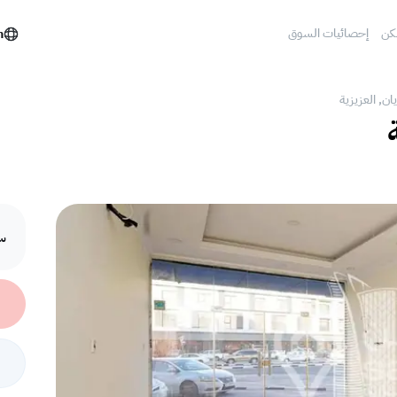
كن
إحصائيات السوق
h
يان, العزيزية
سع