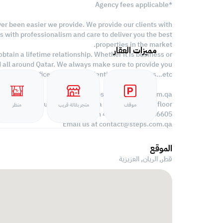
*Agency fees applicable
ver been easier we provide. We provide our clients with
s with professionalism and care to deliver you the best
properties in the market.
مميزات العقار
tain a lifetime relationship. Whether it is business or
d all around Qatar. We always make sure to provide you
oking for offices, shops, residential, warehouses…etc.
Find more at https://www.steps.com.qa
Visit us at the Al Qamra building, second floor.
موقف
متجر بقالة قريب
منظر
Call us on 44687461 / 66346605.
Email us at
contact@steps.com.qa
الموقع
قطر, الريان,
العزيزية