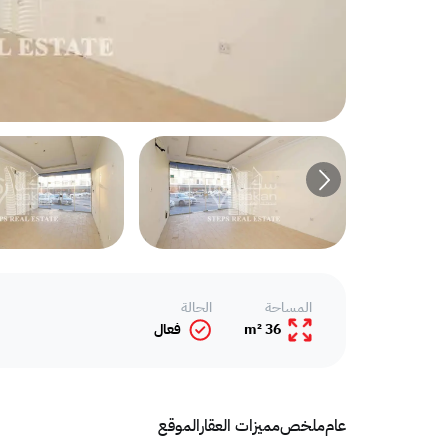
المساحة
الحالة
36 m²
فعال
عام
ملخص
مميزات العقار
الموقع