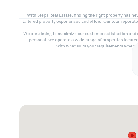
With Steps Real Estate, finding the right property has ne
tailored property experiences and offers. Our team operate
We are aiming to maximize our customer satisfaction and ob
personal, we operate a wide range of properties locate
with what suits your requirements when lo