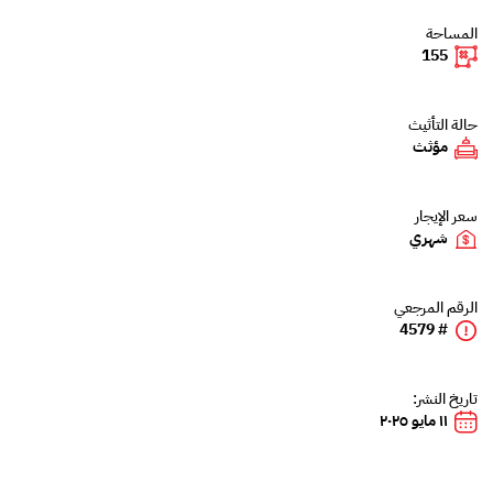
المساحة
155
حالة التأثيث
مؤثث
سعر الإيجار
شهري
الرقم المرجعي
# 4579
تاريخ النشر:
١١ مايو ٢٠٢٥