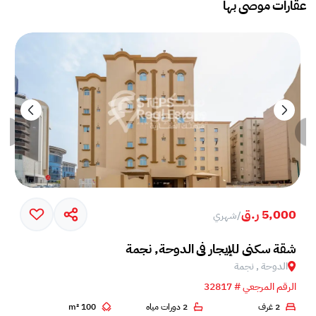
عقارات موصى بها
5,000 ر.ق
/
شهري
شقة سكني للإيجار في الدوحة, نجمة
الدوحة , نجمة
الرقم المرجعي # 32817
2 غرف
2 دورات مياه
100 m²