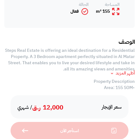
المساحة
الحالة
155 m²
فعال
الوصف
Steps Real Estate is offering an ideal destination for a Residential
Property. A 3 Bedroom apartment perfectly situated in Al Matar
Street. That enables you to live your desired lifestyle and take in
all its amazing views and amenities.
أظهر المزيد
Property Description
-Area: 155 SQM
-Fully Furnished
-Living Room
12,000
ر.ق
-Dining Room
سعر الإيجار
/ شهري
-3 Bedrooms with Wardrobes
-2 Bathrooms
-Open Equipped Kitchen
استأجر الآن
-Central Air Conditioned