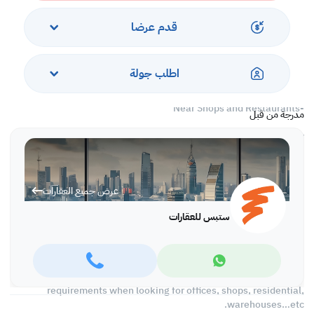
Services and Amenities
-Bills Included
قدم عرضا
-Parking
-Security and Concierge
-Swimming Pool and Spa
اطلب جولة
-Fitness Center
-City View
-Near Shops and Restaurants
مدرجة من قبل
Call us to schedule a viewing today!
*Agency fees applicable
With Steps Real Estate, finding the right property has never been
عرض جميع العقارات
easier we provide. We provide our clients with tailored property
experiences and offers. Our team operates with professionalism
ستبس للعقارات
and care to deliver you the best properties in the market. We are
aiming to maximize our customer satisfaction and obtain a
lifetime relationship. Whether it is business or personal, we
operate a wide range of properties located all around Qatar. We
always make sure to provide you with what suits your
requirements when looking for offices, shops, residential,
warehouses…etc.