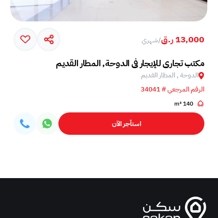
13,000 ر.ق
/
شهري
مكتب تجاري للإيجار في الدوحة, المطار القديم
الدوحة , المطار القديم
الرقم المرجعي # 34041
140 m²
استأجر الآن