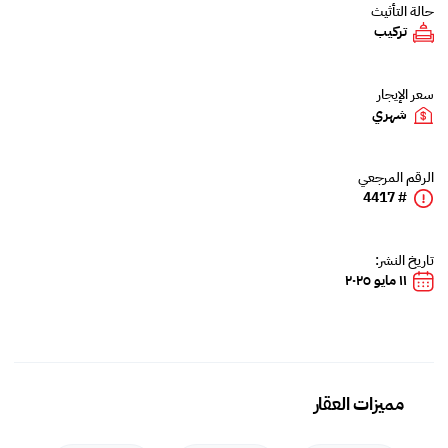
حالة التأثيث
تركيب
سعر الإيجار
شهري
الرقم المرجعي
# 4417
تاريخ النشر:
١١ مايو ٢٠٢٥
مميزات العقار