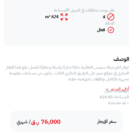
هل يوجد مخالفات في المبنى ؟
المساحة
لا
624 m²
الحالة
فعال
الوصف
توفر لكم شركة ستيبس العقارية مكتبًا تجاريًا واسعًا وجاهزًا للعمل، يقع هذا العقار
التجاري في موقع مميز على الطريق الدائري الثالث. يتكون من مساحات مفتوحة
مجهزة بالكامل بإطلالات بانورامية خلابة.
أظهر المزيد
مواصفات العقار
المساحة: 624.85
- غير مفروشة
- مساحات مفتوحة
- مساحات مكتبية
76,000
ر.ق
- مطبخ خاص
سعر الإيجار
/ شهري
- 7 حمامات خاصة
- تكييف مركزي