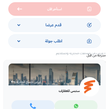
- معتمد من الدفاع المدني
استأجر الآن
- موقفان للسيارات في الطابق السفلي - 100 موقف
الخدمات والمرافق
قدم عرضا
- أمن وبواب
- كاميرات مراقبة
- إطلالات خلابة على المدينة
اطلب جولة
- مياه وكهرباء
- مكافحة حشرات
- قريب من المحلات التجارية والمطاعم
مدرجة من قبل
اتصلوا بنا لحجز موعد للمعاينة اليوم!
*تُطبق رسوم الوكالة
عرض جميع العقارات
ستبس للعقارات