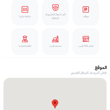
أمن الدوائر التلفزيونية
موقف
مكيفة مركزيا
المغلقة
متجر بقالة قريب
مسجد قريب
طقم الحراسه
الموقع
قطر, الدوحة,
المطار القديم