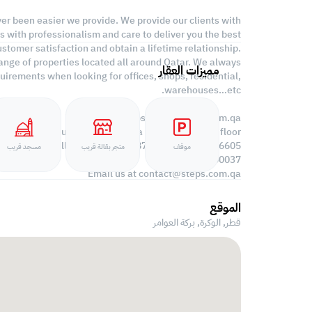
ver been easier we provide. We provide our clients with
s with professionalism and care to deliver you the best
stomer satisfaction and obtain a lifetime relationship.
range of properties located all around Qatar. We always
مميزات العقار
uirements when looking for offices, shops, residential,
warehouses…etc.
Find more at https://www.steps.com.qa
Visit us at the Al Qamra building, second floor.
Call us on +974 44687461 / +974 66346605.
موقف
متجر بقالة قريب
مسجد قريب
Licensed no. 000037
Email us at
contact@steps.com.qa
الموقع
قطر, الوكرة,
بركة العوامر‎