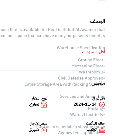
الوصف
use that is available for Rent in Birkat Al Awamer that
spacious space that can have many purposes & benefits.
Warehouse Specification
أظهر المزيد
-Ground Floor
-Mezzanine Floor
-1 Washroom
-Civil Defense Approved
ملخص
-Entire Storage Area with Racking System
Services and Amenities
متوفر في
نوع العقار
2024-11-14
تجاري
-Parking
-Water/Electricity
حالة التأثيث
سعر الإيجار
Call us to schedule a viewing today!
تركيب
شهري
*Agency fees applicable