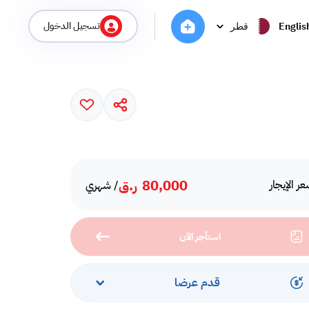
تسجيل الدخول
Englis
قطر
80,000
ر.ق
ر الإيجار
/ شهري
استأجر الآن
قدم عرضا