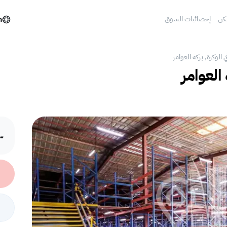
كن
إحصائيات السوق
h
 الوكرة, بركة العوامر‎
العوامر‎
سع