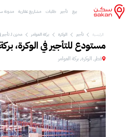
بيع
تأجير
طلبات
مشاريع عقارية
مدونة س
تأجير
الوكرة
بركة العوامر‎
مخزن لـ تأجير في
الرئيسية
مستودع للتأجير في الوكرة، بركة 
قطر, الوكرة, بركة العوامر‎