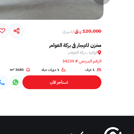
120,000 ر.ق
/
شهري
مخزن للايجار في بركة العوامر
الوكرة , بركة العوامر‎
الرقم المرجعي # 34239
1 غرف
1 دورات مياه
3680 m²
استأجر الآن