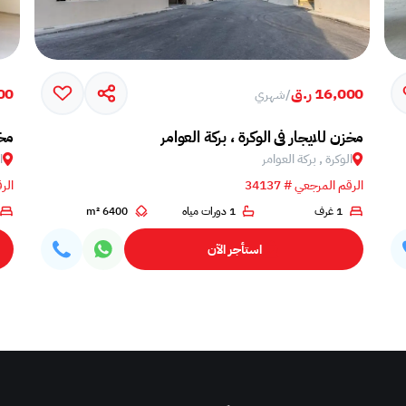
16,000 ر.ق
000
/
شهري
مخزن للايجار في الوكرة ، بركة العوامر
مخز
الوكرة , بركة العوامر‎
ا
الرقم المرجعي # 34137
الرق
1 غرف
1 دورات مياه
6400 m²
استأجر الآن