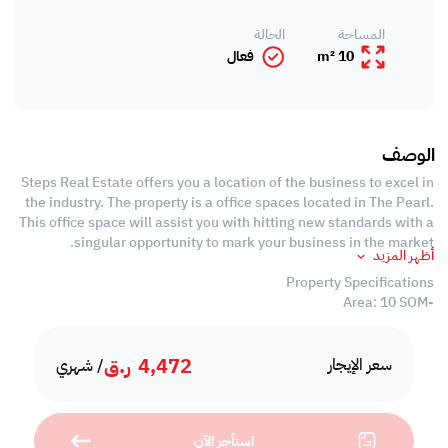
المساحة
الحالة
10 m²
فعال
الوصف
Steps Real Estate offers you a location of the business to excel in
the industry. The property is a office spaces located in The Pearl.
This office space will assist you with hitting new standards with a
singular opportunity to mark your business in the market.
أظهر المزيد
Property Specifications
-Area: 10 SQM
-Fully Furnished
-Reception Area
4,472
ر.ق
-Working Areas
سعر الإيجار
/ شهري
-Partitioned Offices
-Meeting Room
-Common Washroom
استأجر الآن
-Common Pantry