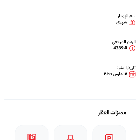
سعر الإيجار
شهري
الرقم المرجعي
# 4339
تاريخ النشر:
١٧ مارس ٢٠٢٥
مميزات العقار