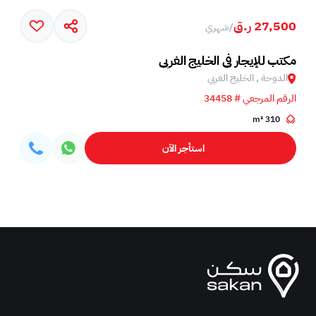
27,500 ر.ق
/
شهري
مكتب للإيجار في الخليج الغربي
الدوحة , الخليج الغربي
الرقم المرجعي # 34458
310 m²
استأجر الآن