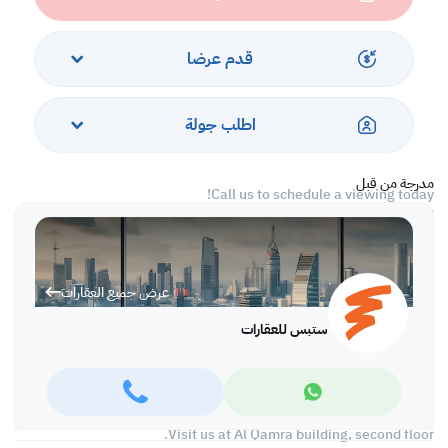
-Central Air-conditioned
Services and Amenities
قدم عرضا
-Parking
-Security
-Water/Electricity/Wi-Fi
اطلب جولة
-Sea and City Views
-Near Shops and Restaurants
مدرجة من قبل
Call us to schedule a viewing today!
*Agency fees applicable
At Steps Real Estate, we provide our clients with tailored property
experiences and offers. Our team operates with professionalism
عرض جميع العقارات
and care to deliver you the best properties in the market. We are
aiming to maximize our customer satisfaction and obtain a
ستبس للعقارات
lifetime relationship. Whether it is business or personal, we
operate a wide portfolio to suit your requirements when looking
for offices, shops, residential, warehouses…etc.
Find more at https://www.steps.com.qa
Visit us at Al Qamra building, second floor.