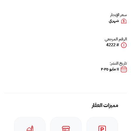
سعر الإيجار
شهري
الرقم المرجعي
# 4222
تاريخ النشر:
١١ مايو ٢٠٢٥
مميزات العقار