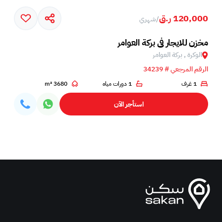
120,000 ر.ق
/
شهري
مخزن للايجار في بركة العوامر
الوكرة , بركة العوامر‎
الرقم المرجعي # 34239
1 غرف
1 دورات مياه
3680 m²
استأجر الآن