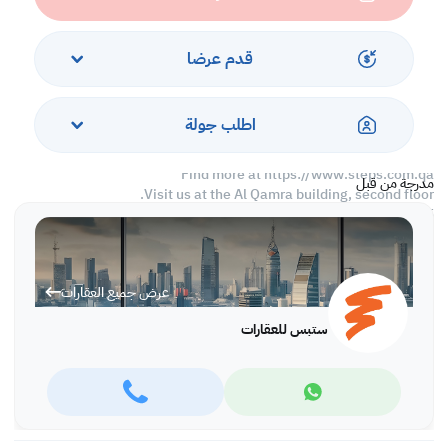
At Steps Real Estate, we provide our clients with tailored property
experiences and offers. Our team operates with professionalism
and care to deliver you the best properties in the market. We are
قدم عرضا
aiming to maximize our customer satisfaction and obtain a
lifetime relationship. Whether it is business or personal, we
operate a wide portfolio to suit your requirements when looking
اطلب جولة
for offices, shops, residential, warehouses…etc.
Find more at https://www.steps.com.qa
مدرجة من قبل
Visit us at the Al Qamra building, second floor.
Call us on +974 44687461 / +974 66346605.
Licensed no. 000037
Email us at
contact@steps.com.qa
عرض جميع العقارات
ستبس للعقارات