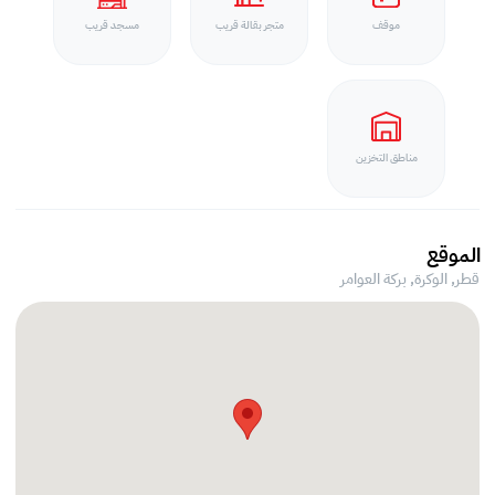
موقف
متجر بقالة قريب
مسجد قريب
مناطق التخزين
الموقع
قطر, الوكرة,
بركة العوامر‎