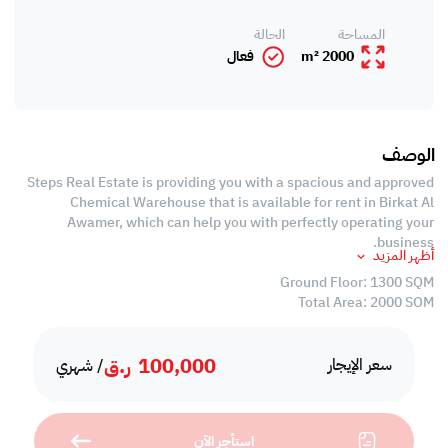
المساحة
الحالة
2000 m²
فعال
الوصف
Steps Real Estate is providing you with a spacious and approved
Chemical Warehouse that is available for rent in Birkat Al
Awamer, which can help you with perfectly operating your
business.
أظهر المزيد
Ground Floor: 1300 SQM
Total Area: 2000 SQM
-2 Offices
-1 Washroom
100,000
ر.ق
-Civil Defense Approved
سعر الإيجار
/ شهري
Call us to schedule a viewing today!
*Agency fees applicable
استأجر الآن