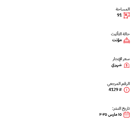
المساحة
91
حالة التأثيث
مؤثث
سعر الإيجار
شهري
الرقم المرجعي
# 4129
تاريخ النشر:
١٥ مارس ٢٠٢٥