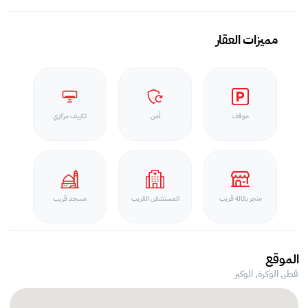
مميزات العقار
موقف
أمن
تكييف مركزي
متجر بقالة قريب
المستشفى القريب
مسجد قريب
الموقع
قطر, الوكرة,
الوكير