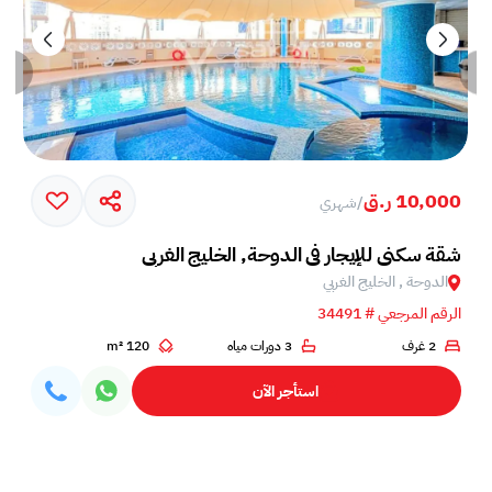
10,000 ر.ق
/
شهري
شقة سكني للإيجار في الدوحة, الخليج الغربي
الدوحة , الخليج الغربي
الرقم المرجعي # 34491
2 غرف
3 دورات مياه
120 m²
استأجر الآن