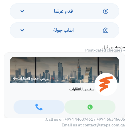
- 2 Bathrooms
- Dining Room
قدم عرضا
- Kitchen
Available : 52 flats,78 flats, & 104 flats
اطلب جولة
Payment Method:
مدرجة من قبل
- Post-dated cheques
- 1 Dated security cheque
*Agency fee applicable
عرض جميع العقارات
A unique mixture of fine building design, high-quality materials,
prime location and exceptional standard of living.
ستبس للعقارات
Call us today to schedule a meeting!
Find more https://www.steps.com.qa
Visit us at Al Qamra building, second floor.
Call us on +974 44687461 / +974 66346605.
Email us at
contact@steps.com.qa