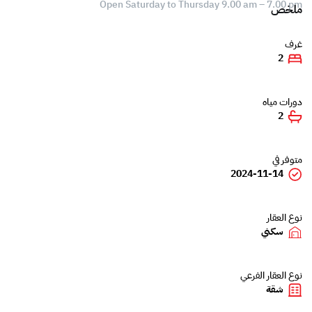
Open Saturday to Thursday 9.00 am – 7.00 pm
ملخص
غرف
2
دورات مياه
2
متوفر في
2024-11-14
نوع العقار
سكني
نوع العقار الفرعي
شقة