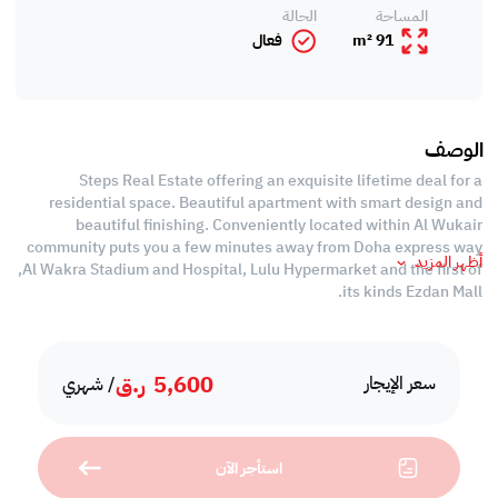
المساحة
الحالة
91 m²
فعال
الوصف
Steps Real Estate offering an exquisite lifetime deal for a
residential space. Beautiful apartment with smart design and
beautiful finishing. Conveniently located within Al Wukair
community puts you a few minutes away from Doha express way
أظهر المزيد
,Al Wakra Stadium and Hospital, Lulu Hypermarket and the first of
its kinds Ezdan Mall.
Suitable for a company's male and female staff accommodations.
5,600
ر.ق
*Available only for a One-Deal Rent for the whole building.
سعر الإيجار
/ شهري
- 26 Units
استأجر الآن
- Fully furnished
- 2 Bedrooms