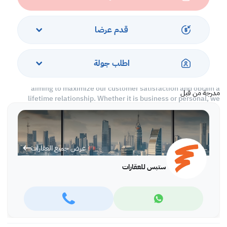
Call us today to schedule a viewing
*Agency fees applicable
قدم عرضا
With Steps Real Estate, finding the right property has never been
easier we provide. We provide our clients with tailored property
اطلب جولة
experiences and offers. Our team operates with professionalism
and care to deliver you the best properties in the market. We are
aiming to maximize our customer satisfaction and obtain a
مدرجة من قبل
lifetime relationship. Whether it is business or personal, we
operate a wide range of properties located all around Qatar. We
always make sure to provide you with what suits your
requirements when looking for offices, shops, residential,
warehouses…etc.
عرض جميع العقارات
Find more at https://www.steps.com.qa
ستبس للعقارات
Visit us at the Al Qamra building, second floor.
Call us on +974 44687461 / +974 66346605.
Licensed no. 000037
Email us at
contact@steps.com.qa