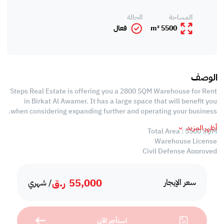
المساحة
الحالة
5500 m²
فعال
الوصف
Steps Real Estate is offering you a 2800 SQM Warehouse for Rent
in Birkat Al Awamer. It has a large space that will benefit you
when considering expanding further and operating your business.
أظهر المزيد
Total Area : 5500 SQM
Warehouse License
Civil Defense Approved
Warehouse:
55,000
ر.ق
- Ground Floor: 2800 SQM
سعر الإيجار
/ شهري
- Open Yard: 600 SQM
- 1 Office
- 1 Kitchen
استأجر الآن
- 1 Washroom