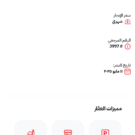
سعر الإيجار
شهري
الرقم المرجعي
# 3997
تاريخ النشر:
١١ مايو ٢٠٢٥
مميزات العقار