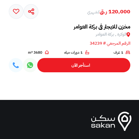
120,000 ر.ق
/
شهري
مخزن للايجار في بركة العوامر
الوكرة , بركة العوامر‎
الرقم المرجعي # 34239
1 غرف
1 دورات مياه
3680 m²
استأجر الآن