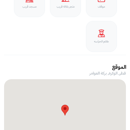
موقف
متجر بقالة قريب
مسجد قريب
طقم الحراسه
الموقع
قطر, الوكرة,
بركة العوامر‎