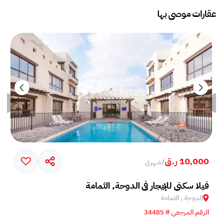
عقارات موصى بها
10,000 ر.ق
/
شهري
فيلا سكني للإيجار في الدوحة, الثمامة
الدوحة , الثمامة
الرقم المرجعي # 34485