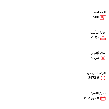
المساحة
500
حالة التأثيث
مؤثث
سعر الإيجار
شهري
الرقم المرجعي
# 3973
تاريخ النشر:
١١ مايو ٢٠٢٥