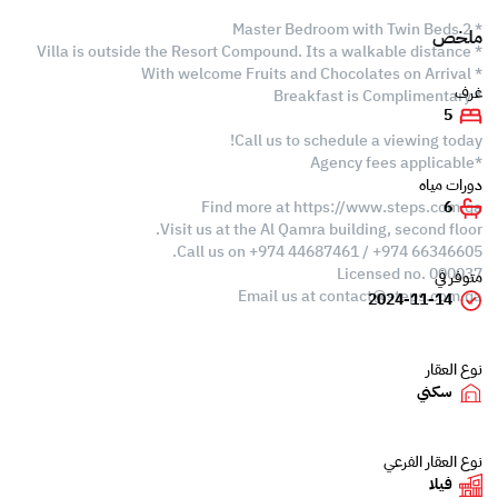
* 2 Master Bedroom with Twin Beds
ملخص
* Villa is outside the Resort Compound. Its a walkable distance
* With welcome Fruits and Chocolates on Arrival
غرف
* Breakfast is Complimentary
5
Call us to schedule a viewing today!
*Agency fees applicable
دورات مياه
Find more at https://www.steps.com.qa
6
Visit us at the Al Qamra building, second floor.
Call us on +974 44687461 / +974 66346605.
Licensed no. 000037
متوفر في
Email us at
contact@steps.com.qa
2024-11-14
نوع العقار
سكني
نوع العقار الفرعي
فيلا