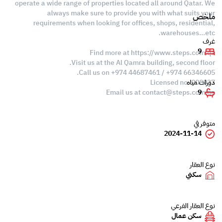
operate a wide range of properties located all around Qatar. We
always make sure to provide you with what suits your
ملخص
requirements when looking for offices, shops, residential,
warehouses…etc.
غرف
9
Find more at https://www.steps.com.qa
Visit us at the Al Qamra building, second floor.
Call us on +974 44687461 / +974 66346605.
Licensed no. 000037
دورات مياه
Email us at
contact@steps.com.qa
9
متوفر في
2024-11-14
نوع العقار
سكني
نوع العقار الفرعي
سكن عمال