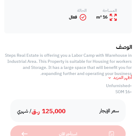
المساحة
الحالة
16 m²
فعال
الوصف
Steps Real Estate is offering you a Labor Camp with Warehouse in
Industrial Area. This Property is suitable for Housing for workers
and Storage. It has a large space that will benefit you for
expanding further and operating your business.
أظهر المزيد
-Unfurnished
-16 SQM
-88 Rooms
-1 Mess Hall
125,000
ر.ق
-48 Bathrooms
سعر الإيجار
/ شهري
-8 Kitchen
-4 level Building
استأجر الآن
Warehouse Specifications