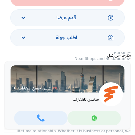
Ground Floor: 400
Mezzanine: 100
قدم عرضا
Total Area: 500 SQM
Services and Amenities
اطلب جولة
-Security
-Parking
مدرجة من قبل
-Near Shops and Restaurants
-Excluding Water and Electricity
-Warehouse Licensed
Call us to schedule a viewing today!
عرض جميع العقارات
*Agency fees applicable
ستبس للعقارات
With Steps Real Estate, finding the right property has never been
easier we provide. We provide our clients with tailored property
experiences and offers. Our team operates with professionalism
and care to deliver you the best properties in the market. We are
aiming to maximize our customer satisfaction and obtain a
lifetime relationship. Whether it is business or personal, we