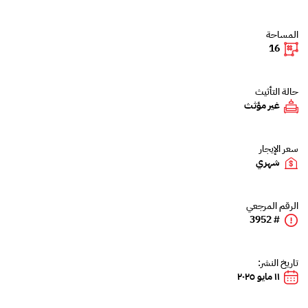
المساحة
16
حالة التأثيث
غير مؤثث
سعر الإيجار
شهري
الرقم المرجعي
# 3952
تاريخ النشر:
١١ مايو ٢٠٢٥