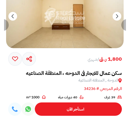
1,800 ر.ق
/
شهري
سكن عمال للايجار في الدوحه ، المنطقة الصناعيه
الدوحة , المنطقة الصناعية
الرقم المرجعي # 34236
39 غرف
40 دورات مياه
1000 m²
استأجر الآن