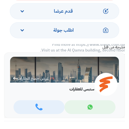
aiming to maximize our customer satisfaction and obtain a
lifetime relationship. Whether it is business or personal, we
قدم عرضا
operate a wide range of properties located all around Qatar. We
always make sure to provide you with what suits your
requirements when looking for offices, shops, residential,
اطلب جولة
warehouses…etc.
Find more at https://www.steps.com.qa
مدرجة من قبل
Visit us at the Al Qamra building, second floor.
Call us on +974 44687461 / +974 66346605.
Licensed no. 000037
Email us at
contact@steps.com.qa
عرض جميع العقارات
ستبس للعقارات