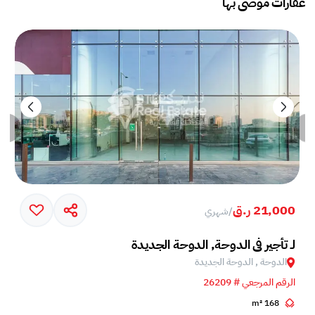
عقارات موصى بها
21,000 ر.ق
/
شهري
لـ تأجير في الدوحة, الدوحة الجديدة
الدوحة , الدوحة الجديدة
الرقم المرجعي # 26209
168 m²