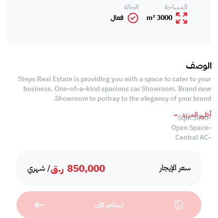
المساحة
الحالة
3000 m²
فعال
الوصف
Steps Real Estate is providing you with a space to cater to your
business. One-of-a-kind spacious car Showroom. Brand new
Showroom to portray to the elegancy of your brand.
أظهر المزيد
-3000 Sqm
-Open Space
-Central AC
Call us to schedule a viewing today!
850,000
ر.ق
*Agency fees applicable
سعر الإيجار
/ شهري
With Steps Real Estate, finding the right property has never been
easier we provide. We provide our clients with tailored property
استأجر الآن
experiences and offers. Our team operates with professionalism
and care to deliver you the best properties in the market. We are