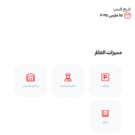
تاريخ النشر:
١٥ مارس ٢٠٢٥
مميزات العقار
موقف
طقم الحراسه
مناطق التخزين
منظر