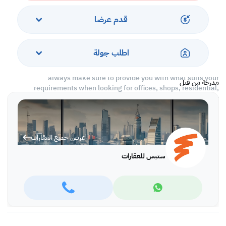
With Steps Real Estate, finding the right property has never been
easier we provide. We provide our clients with tailored property
قدم عرضا
experiences and offers. Our team operates with professionalism
and care to deliver you the best properties in the market. We are
aiming to maximize our customer satisfaction and obtain a
اطلب جولة
lifetime relationship. Whether it is business or personal, we
operate a wide range of properties located all around Qatar. We
always make sure to provide you with what suits your
مدرجة من قبل
requirements when looking for offices, shops, residential,
warehouses…etc.
Find more at https://www.steps.com.qa
Visit us at the Al Qamra building, second floor.
عرض جميع العقارات
Call us on +974 44687461 / +974 66346605.
Licensed no. 000037
ستبس للعقارات
Email us at
contact@steps.com.qa