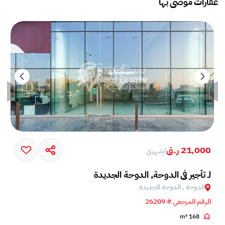
عقارات موصى بها
21,000 ر.ق
/
شهري
لـ تأجير في الدوحة, الدوحة الجديدة
الدوحة , الدوحة الجديدة
الرقم المرجعي # 26209
168 m²