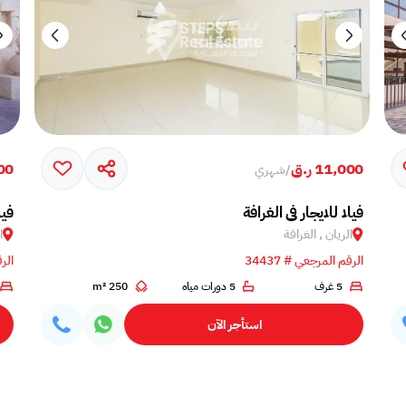
11,000 ر.ق
000
/
شهري
فيلا للايجار في الغرافة
فيل
الريان , الغرافة
ا
الرقم المرجعي # 34437
الرق
5 غرف
5 دورات مياه
250 m²
استأجر الآن