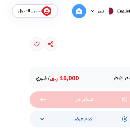
تسجيل الدخول
Englis
قطر
18,000
ر.ق
ر الإيجار
/ شهري
استأجر الآن
قدم عرضا