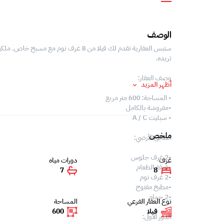
الوصف
ستبس العقارية تقدم لك فيلا من 8 غرف ن
تريده.
وصف العقار:
أظهر المزيد
- المساحة: 600 متر مربع
-مفروشة بالكامل
- سبليت A / C
ملخص
الطابق الأرضي:
-2 غرف جلوس
غرف
دورات مياه
-غرفة الطعام
7
8
-2 غرف نوم
-مطبخ مفتوح
-2 حمام
نوع العقار الفرعي
المساحة
فيلا
600
الدور الأول: