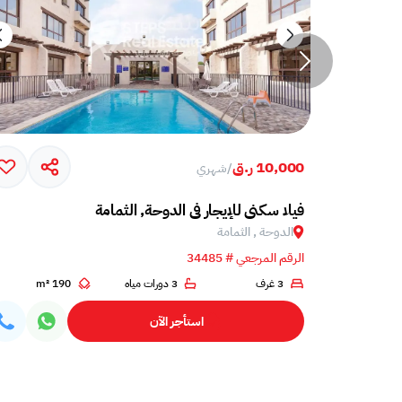
10,000 ر.ق
/
شهري
فيلا سكني للإيجار في الدوحة, الثمامة
الدوحة , الثمامة
الرقم المرجعي # 34485
4
3 غرف
3 دورات مياه
190 m²
استأجر الآن