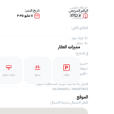
-غرفة جلوس
الرقم المرجعي
تاريخ النشر:
-4 غرف نوم
# 3712
١١ مايو ٢٠٢٥
-4 حمامات
الطابق الثاني:
-2 غرف نوم
-1 حمام
مميزات العقار
في الخارج:
-مسبح خاص
-موقف سيارات
- القبو
موقف
مسبح
تكييف مركزي
اتصل بنا لتحديد موعد المشاهدة اليوم!
44687461 / 66346605
الموقع
قطر, الشمال,
مدينة الشمال