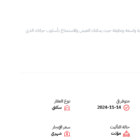
وم مع مسبح خاص. ملكية واسعة ونظيفة حيث يمكنك العيش والاستمتاع بأسلوب حياتك الذي
متوفر في
نوع العقار
2024-11-14
سكني
حالة التأثيث
سعر الإيجار
مؤثث
شهري