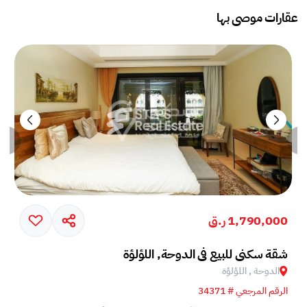
عقارات موصى بها
1,790,000 ر.ق
شقة سكني للبيع في الدوحة, اللؤلؤة
الدوحة , اللؤلؤة
الرقم المرجعي # 34371