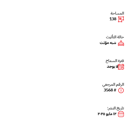
المساحة
138
حالة التأثيث
شبه مؤثث
فترة السماح
لا يوجد
الرقم المرجعي
# 3568
تاريخ النشر:
١٢ مايو ٢٠٢٥