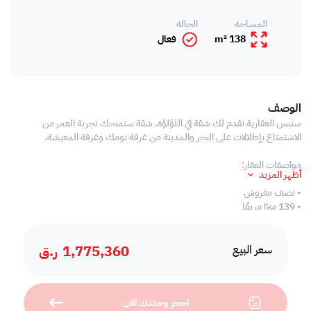
المساحة
الحالة
138 m²
فعال
الوصف
ستبس العقارية تقدم لك شقة في اللؤلؤة. شقة ستمنحك تجربة العمر من
الاستمتاع بإطلالات على البحر والمدينة من غرفة نومك وغرفة المعيشة.
مواصفات العقار:
أظهر المزيد
- نصف مفروش
- 139 مترًا مربعًا
- غرفة جلوس
- غرفة الطعام
1,775,360
ر.ق
- غرفة نوم رئيسية مع خزائن
سعر البيع
- 1 حمام للضيوف
- مطبخ مغلق
- تكييف مركزي
احجز وحدتك الان
- بلكونة