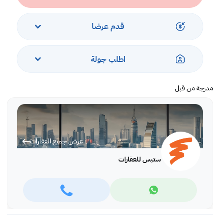
الخدمات والمرافق:
قدم عرضا
- موقف سيارات
- الأمن والحراسة
- إطلالات على البحر والمدينة
اطلب جولة
- بالقرب من المطاعم والمقاهي
- حمام سباحة وجاكوزي وصالة ألعاب رياضية
- مسموح بدخول الحيوانات الأليفة
مدرجة من قبل
اتصل بنا لتحديد موعد المشاهدة اليوم!
44687641/66346605
عرض جميع العقارات
ستبس للعقارات