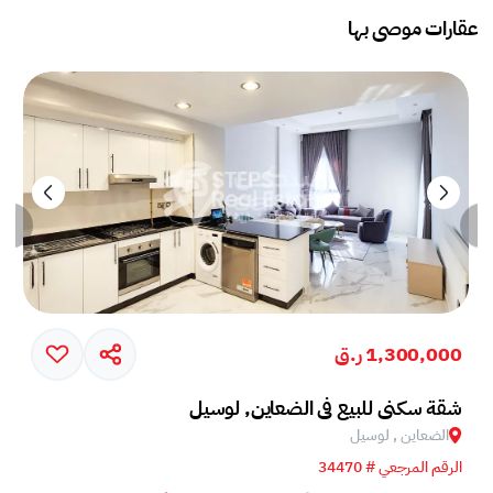
عقارات موصى بها
1,300,000 ر.ق
شقة سكني للبيع في الضعاين, لوسيل
الضعاين , لوسيل
الرقم المرجعي # 34470