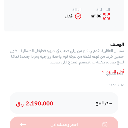
المساحة
الحالة
86 m²
فعال
الوصف
ستبس العقارية تقدم لي فاج من إيلي صعب في جزيرة قطيفان الشمالية. تطوير
حصري فريد من نوعه لشقة من غرفة نوم واحدة وواجهة بحرية جديدة تمامًا
للبيع بمعايير ذهبية من تصميم المبدع ايلي صعب.
أظهر المزيد
خطة الدفع:
20٪ مقدم
تقسيط لمدة 4 سنوات
0٪ فائدة
2,190,000
ر.ق
سعر البيع
وصف العقار:
•غرفة جلوس
احجز وحدتك الان
•غرفة الطعام