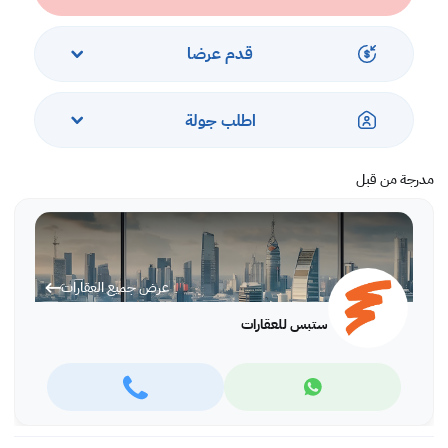
• غرفة نوم رئيسية بها خزائن ملابس
• حمام
• مطبخ مفتوح مجهز بالكامل
قدم عرضا
• شرفة كبيرة
• تكييف مركزي
اطلب جولة
الخدمات والمرافق:
• حمام سباحة وجاكوزي
مدرجة من قبل
• مركز لياقة بدنية مجهز بالكامل
• إطلالات على البحر والمدينة
• منطقة لعب الأطفال
• خدمة الكونسيرج والأمن على مدار 24 ساعة
•موقف سيارات
عرض جميع العقارات
* الخيارات: 1 ، 2 ، أو 3 غرف نوم *
ستبس للعقارات
اتصل بنا لتحديد موعد المشاهدة اليوم!
44687461 / 66346605