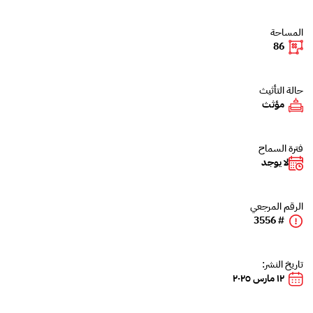
المساحة
86
حالة التأثيث
مؤثث
فترة السماح
لا يوجد
الرقم المرجعي
# 3556
تاريخ النشر:
١٢ مارس ٢٠٢٥