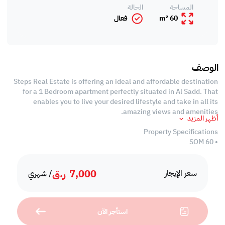
المساحة
الحالة
60 m²
فعال
الوصف
Steps Real Estate is offering an ideal and affordable destination
for a 1 Bedroom apartment perfectly situated in Al Sadd. That
enables you to live your desired lifestyle and take in all its
amazing views and amenities.
أظهر المزيد
Property Specifications
• 60 SQM
• Fully Furnished
• Living Room
7,000
ر.ق
• Dining Room
سعر الإيجار
/ شهري
• 1 Master Bedroom with wardrobes
• 1 Bathroom
• Equipped Open Kitchen
استأجر الآن
•Central A/C
• Balcony