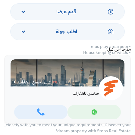
Services and Amenities
قدم عرضا
• All Bills Included
• Swimming pool
اطلب جولة
• Fitness Center
• 24 hours Concierge & Security
• Kids play area/pool
مدرجة من قبل
• Housekeeping services
• Maintenance
Call us to schedule a viewing today!
*Agency fees applicable
عرض جميع العقارات
At Steps Real Estate, we're committed to making your property
ستبس للعقارات
search as effortless and enjoyable as possible. Our team of
experts provides personalized experiences to help you find the
perfect property and create a satisfying long-term relationship
with us. With a wide range of properties across Qatar, including
offices, shops, residential and warehouse spaces, we'll work
closely with you to meet your unique requirements. Discover your
dream property with Steps Real Estate!