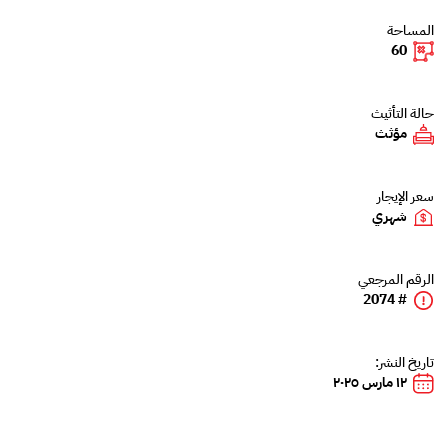
المساحة
60
حالة التأثيث
مؤثث
سعر الإيجار
شهري
الرقم المرجعي
# 2074
تاريخ النشر:
١٢ مارس ٢٠٢٥