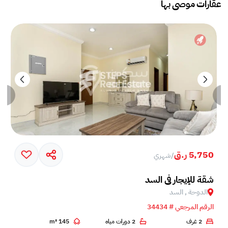
عقارات موصى بها
5,750 ر.ق
/
شهري
شقة للإيجار في السد
الدوحة , السد
الرقم المرجعي # 34434
2 غرف
2 دورات مياه
145 m²