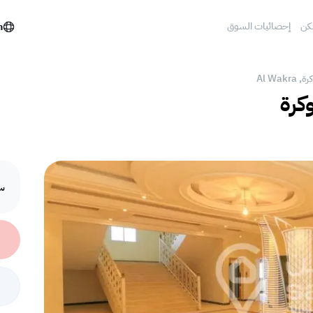
كن
إحصائيات السوق
h
Al Wak
وكرة
سع