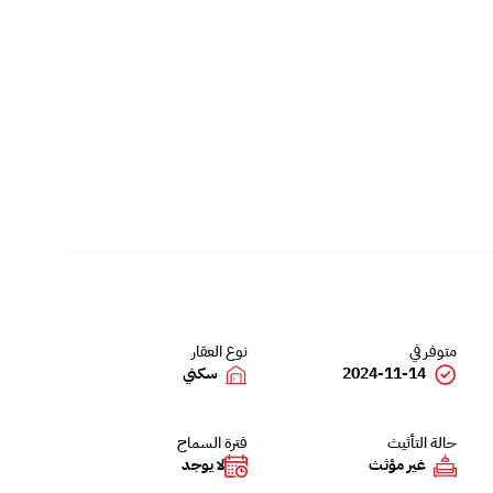
متوفر في
نوع العقار
2024-11-14
سكني
حالة التأثيث
فترة السماح
غير مؤثث
لا يوجد