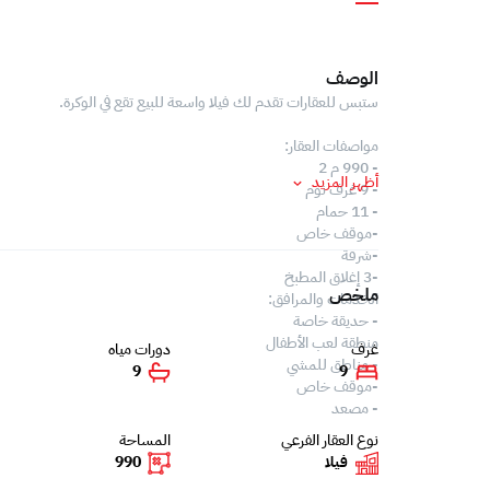
الوصف
ستبس للعقارات تقدم لك فيلا واسعة للبيع تقع في الوكرة.
مواصفات العقار:
- 990 م 2
أظهر المزيد
- 9 غرف نوم
- 11 حمام
-موقف خاص
-شرفة
-3 إغلاق المطبخ
ملخص
الخدمات والمرافق:
- حديقة خاصة
منطقة لعب الأطفال
غرف
دورات مياه
- مناطق للمشي
9
9
-موقف خاص
- مصعد
نوع العقار الفرعي
المساحة
فيلا
990