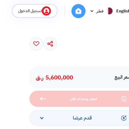
تسجيل الدخول
Englis
قطر
5,600,000
ر.ق
ر البيع
احجز وحدتك الان
قدم عرضا