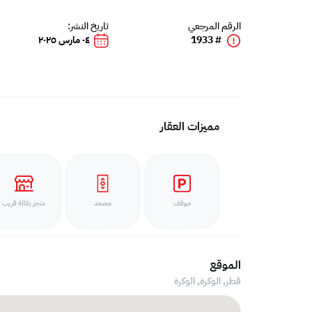
الرقم المرجعي
تاريخ النشر:
# 1933
٠٤ مارس ٢٠٢٥
مميزات العقار
موقف
مصعد
متجر بقالة قريب
الموقع
قطر, الوكرة,
الوكرة