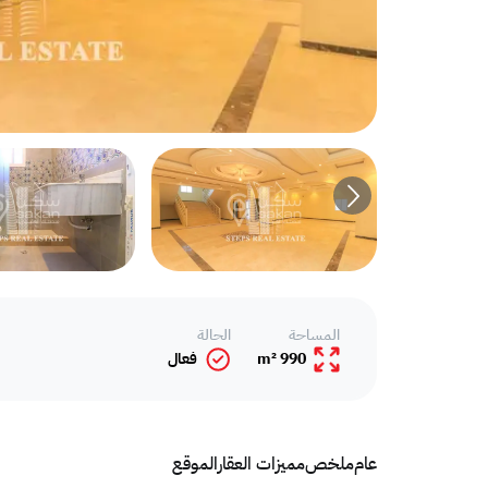
المساحة
الحالة
990 m²
فعال
عام
ملخص
مميزات العقار
الموقع