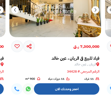
7,300,000 ر.ق
000
فيلا للبيع في الريان ، عين خالد
فيل
الريان , عين خالد
ا
الرقم المرجعي # 34428
الرق
11 غرف
11 دورات مياه
900 m²
احجز وحدتك الان