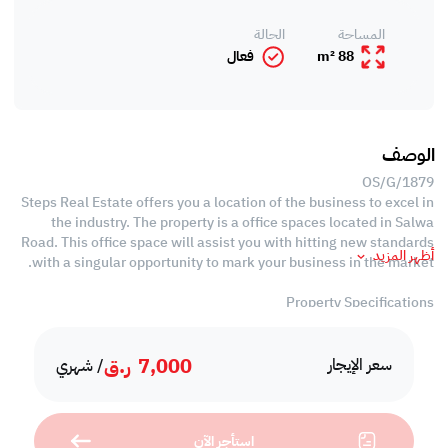
المساحة
الحالة
88 m²
فعال
الوصف
OS/G/1879
Steps Real Estate offers you a location of the business to excel in
the industry. The property is a office spaces located in Salwa
Road. This office space will assist you with hitting new standards
أظهر المزيد
with a singular opportunity to mark your business in the market.
Property Specifications
-Area: 88 SQM
7,000
ر.ق
-Unfurnished
سعر الإيجار
/ شهري
-Working Areas
-Partitioned Offices
-2 Private Washroom
استأجر الآن
-Private Pantry