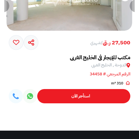
27,500 ر.ق
/
شهري
مكتب للإيجار في الخليج الغربي
الدوحة , الخليج الغربي
الرقم المرجعي # 34458
310 m²
استأجر الآن