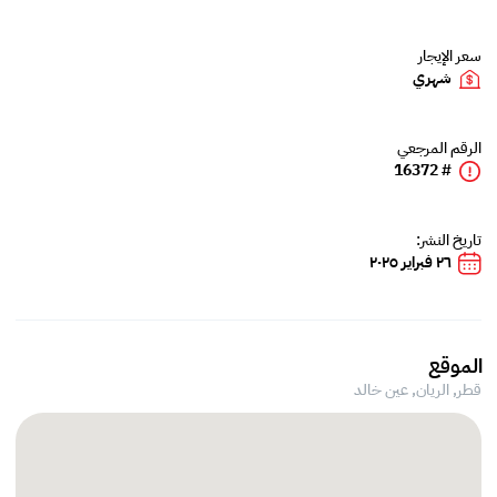
سعر الإيجار
شهري
الرقم المرجعي
# 16372
تاريخ النشر:
٢٦ فبراير ٢٠٢٥
الموقع
قطر, الريان,
عين خالد