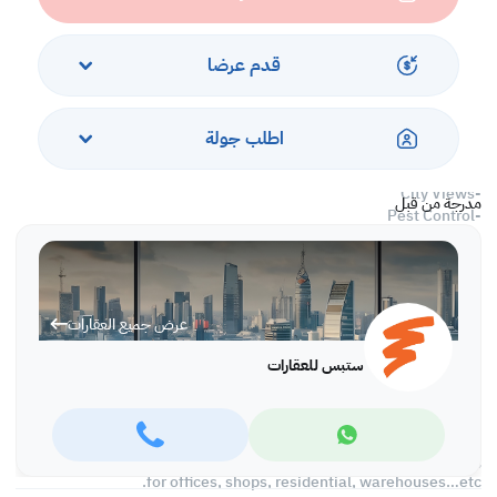
-Split Air-conditioned
Services and Amenities
قدم عرضا
-Elevator
-Parking
اطلب جولة
-Security
-Water/Electricity
-City Views
مدرجة من قبل
-Pest Control
-Near Shops and Restaurants
Call us to schedule a viewing today!
*Agency fees applicable
عرض جميع العقارات
At Steps Real Estate, we provide our clients with tailored property
ستبس للعقارات
experiences and offers. Our team operates with professionalism
and care to deliver you the best properties in the market. We are
aiming to maximize our customer satisfaction and obtain a
lifetime relationship. Whether it is business or personal, we
operate a wide portfolio to suit your requirements when looking
for offices, shops, residential, warehouses…etc.