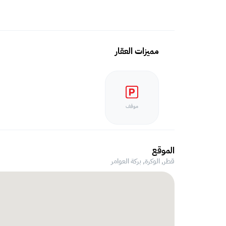
مميزات العقار
موقف
الموقع
قطر, الوكرة,
بركة العوامر‎