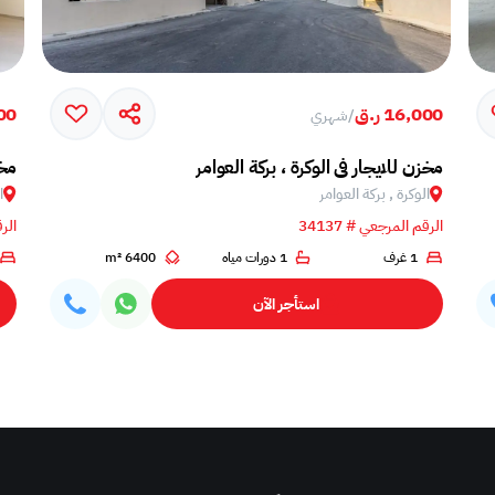
16,000 ر.ق
000
/
شهري
مخزن للايجار في الوكرة ، بركة العوامر
مخز
الوكرة , بركة العوامر‎
ا
الرقم المرجعي # 34137
الرق
1 غرف
1 دورات مياه
6400 m²
استأجر الآن