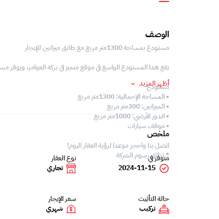
الوصف
مستودع بمساحة 1300متر مربع مع طابق ميزانين للإيجار
يقع هذا المستودع الواسع في موقع متميز في بركة العوامر، ويوفر مس
أظهر المزيد
مستودع
• المساحة الإجمالية: 1300متر مربع
• الميزانين: 300متر مربع
• الدور الأرضي: 1000متر مربع
• موقف سيارات
ملخص
اتصل بنا واحجز موعدا لرؤية العقار اليوم!
* تطبّق رسوم الشركة
متوفر في
نوع العقار
2024-11-15
تجاري
حالة التأثيث
سعر الإيجار
تركيب
شهري