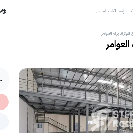
كن
إحصائيات السوق
h
 الوكرة, بركة العوامر‎
العوامر‎
سع