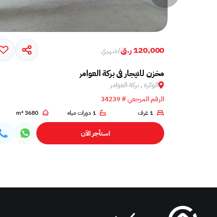
120,000 ر.ق
/
شهري
مخزن للايجار في بركة العوامر
الوكرة , بركة العوامر‎
الرقم المرجعي # 34239
1 غرف
1 دورات مياه
3680 m²
استأجر الآن