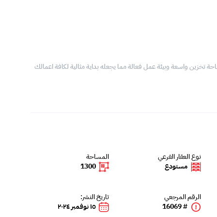
احة تخزين واسعة وبيئة عمل فعالة مما يجعله بداية مثالية لكافة اعمالك
نوع العقار الفرعي
المساحة
مستودع
1300
الرقم المرجعي
تاريخ النشر:
# 16069
١٥ نوفمبر ٢٠٢٤