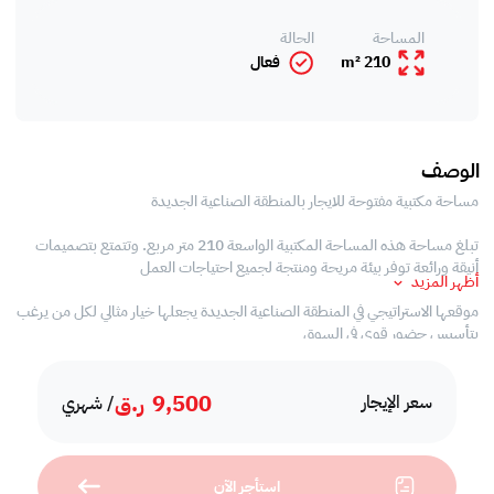
المساحة
الحالة
210 m²
فعال
الوصف
مساحة مكتبية مفتوحة للايجار بالمنطقة الصناعية الجديدة
تبلغ مساحة هذه المساحة المكتبية الواسعة 210 متر مربع. وتتمتع بتصميمات
أنيقة ورائعة توفر بيئة مريحة ومنتجة لجميع احتياجات العمل
أظهر المزيد
موقعها الاستراتيجي في المنطقة الصناعية الجديدة يجعلها خيار مثالي لكل من يرغب
بتأسيس حضور قوي في السوق
مواصفات العقار
9,500
ر.ق
• المساحة: 243 متر مربع
سعر الإيجار
/ شهري
• غير مفروشة
• مساحات مفتوحة
• عدد 2 مطابخ خاصة
استأجر الآن
• عدد 2 حمام خاص