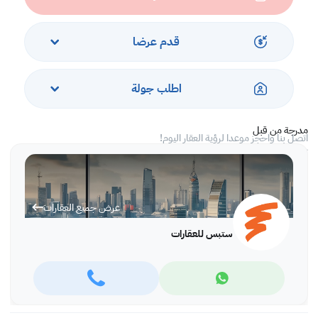
• تكييف مركزي
الخدمات والمرافق
قدم عرضا
• موقف سيارات
• حماية
اطلب جولة
• الدفاع المدني
• مكافحة الحشرات
مدرجة من قبل
اتصل بنا واحجز موعدا لرؤية العقار اليوم!
* تطبّق رسوم الشركة
عرض جميع العقارات
ستبس للعقارات