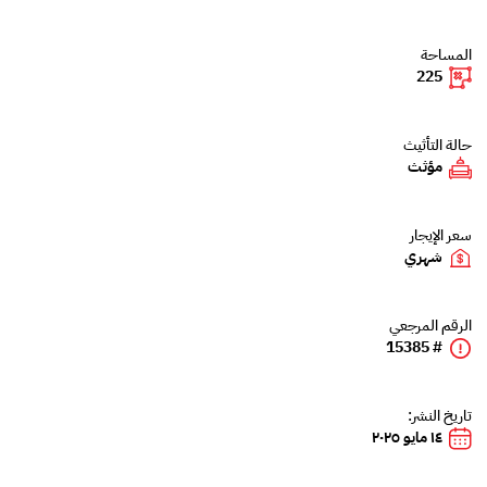
المساحة
225
حالة التأثيث
مؤثث
سعر الإيجار
شهري
الرقم المرجعي
# 15385
تاريخ النشر:
١٤ مايو ٢٠٢٥