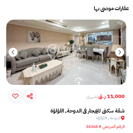
عقارات موصى بها
11,000 ر.ق
/
شهري
شقة سكني للإيجار في الدوحة, اللؤلؤة
الدوحة , اللؤلؤة
الرقم المرجعي # 34368