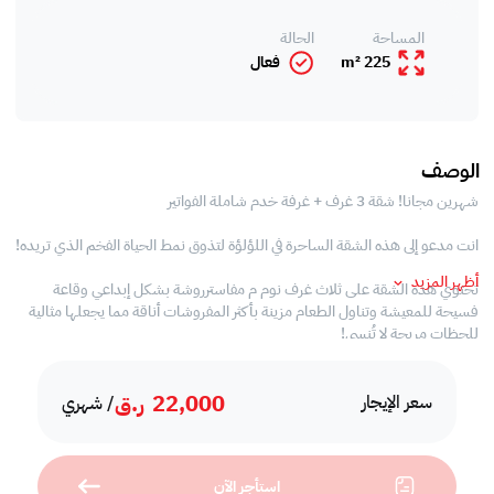
المساحة
الحالة
225 m²
فعال
الوصف
شهرين مجانا! شقة 3 غرف + غرفة خدم شاملة الفواتير
انت مدعو إلى هذه الشقة الساحرة في اللؤلؤة لتذوق نمط الحياة الفخم الذي تريده!
أظهر المزيد
تحتوي هذه الشقة على ثلاث غرف نوم م مفاسترروشة بشكل إبداعي وقاعة
فسيحة للمعيشة وتناول الطعام مزينة بأكثر المفروشات أناقة مما يجعلها مثالية
للحظات مريحة لا تُنسى!
استمتع بالمناظر الخلابة لمدينة الؤلؤة من الشرفة الجميلة التي توفر أجواء جذابة
22,000
ر.ق
ومبهجة.
سعر الإيجار
/ شهري
لا تفوت فرصة أن تكون محاطا بمجموعة متنوعة من مناطق الاسترخاء الرائعة التي
توفر أفضل شعور بالاستجمام والتدليل.
استأجر الآن